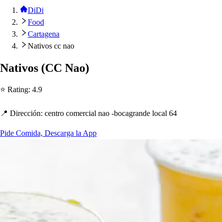
DiDi
Food
Cartagena
Nativos cc nao
Na
t
ivo
s
(
CC Nao
)
⭐ Ra
t
ing
:
4.9
📍 Dirección
:
cen
t
ro comercial nao -bocagrande local 64
Pide Comida, Descarga la App