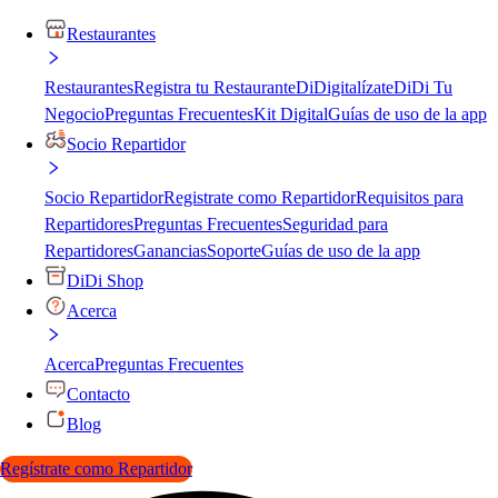
Restaurantes
Restaurantes
Registra tu Restaurante
DiDigitalízate
DiDi Tu
Negocio
Preguntas Frecuentes
Kit Digital
Guías de uso de la app
Socio Repartidor
Socio Repartidor
Registrate como Repartidor
Requisitos para
Repartidores
Preguntas Frecuentes
Seguridad para
Repartidores
Ganancias
Soporte
Guías de uso de la app
DiDi Shop
Acerca
Acerca
Preguntas Frecuentes
Contacto
Blog
Regístrate como Repartidor