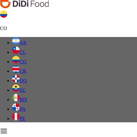
CO
AR
CL
CO
CR
DO
EC
MX
PA
PE