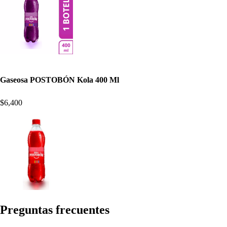
Gaseosa POSTOBÓN Kola 400 Ml
$6,400
Pregun
t
a
s
frecuen
t
e
s