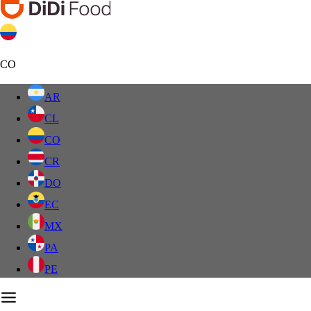
CO
AR
CL
CO
CR
DO
EC
MX
PA
PE