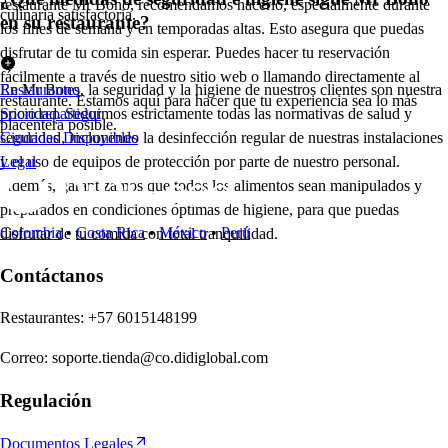
restaurante Mr Bono, recomendamos hacerlo, especialmente durante
culinaria satisfactoria.
en su restaurante?
los fines de semana y en temporadas altas. Esto asegura que puedas
disfrutar de tu comida sin esperar. Puedes hacer tu reservación
fácilmente a través de nuestro sitio web o llamando directamente al
En Mr Bono, la seguridad y la higiene de nuestros clientes son nuestra
Restaurantes
restaurante. Estamos aquí para hacer que tu experiencia sea lo más
prioridad. Seguimos estrictamente todas las normativas de salud y
Socio repartidor
placentera posible.
seguridad, incluyendo la desinfección regular de nuestras instalaciones
Ciudades Disponibles
y el uso de equipos de protección por parte de nuestro personal.
Legal
Además, garantizamos que todos los alimentos sean manipulados y
preparados en condiciones óptimas de higiene, para que puedas
Colombia
•
Costa Rica
•
México
•
Perú
disfrutar de tu comida con total tranquilidad.
Contáctanos
Re
s
t
auran
t
e
s
:
+57 6015148199
Correo
:
soporte.tienda@co.didiglobal.com
Regulación
Documentos Legales