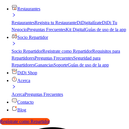
Restaurantes
Restaurantes
Registra tu Restaurante
DiDigitalízate
DiDi Tu
Negocio
Preguntas Frecuentes
Kit Digital
Guías de uso de la app
Socio Repartidor
Socio Repartidor
Registrate como Repartidor
Requisitos para
Repartidores
Preguntas Frecuentes
Seguridad para
Repartidores
Ganancias
Soporte
Guías de uso de la app
DiDi Shop
Acerca
Acerca
Preguntas Frecuentes
Contacto
Blog
Regístrate como Repartidor