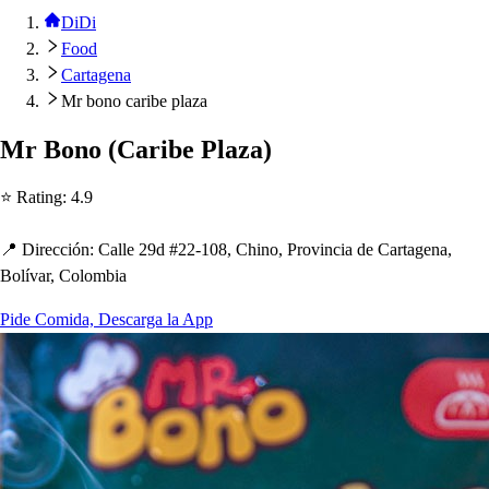
DiDi
Food
Cartagena
Mr bono caribe plaza
Mr Bono
(
Caribe Plaza
)
⭐ Ra
t
ing
:
4.9
📍 Dirección
:
Calle 29d #22-108, C
h
ino, Provincia de Car
t
agena,
Bolívar, Colombia
Pide Comida, Descarga la App