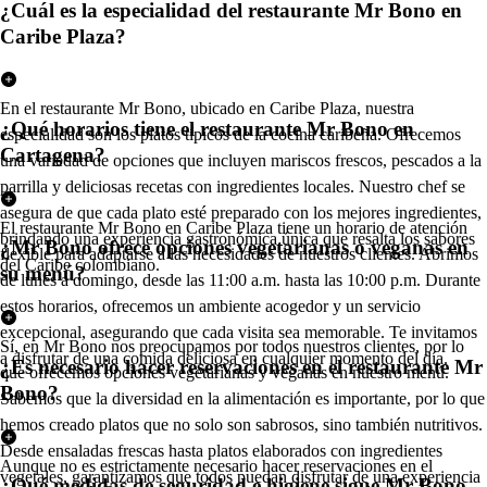
¿Cuál es la especialidad del restaurante Mr Bono en
Caribe Plaza?
En el restaurante Mr Bono, ubicado en Caribe Plaza, nuestra
¿Qué horarios tiene el restaurante Mr Bono en
especialidad son los platos típicos de la cocina caribeña. Ofrecemos
Cartagena?
una variedad de opciones que incluyen mariscos frescos, pescados a la
parrilla y deliciosas recetas con ingredientes locales. Nuestro chef se
asegura de que cada plato esté preparado con los mejores ingredientes,
El restaurante Mr Bono en Caribe Plaza tiene un horario de atención
brindando una experiencia gastronómica única que resalta los sabores
¿Mr Bono ofrece opciones vegetarianas o veganas en
flexible para adaptarse a las necesidades de nuestros clientes. Abrimos
del Caribe colombiano.
su menú?
de lunes a domingo, desde las 11:00 a.m. hasta las 10:00 p.m. Durante
estos horarios, ofrecemos un ambiente acogedor y un servicio
excepcional, asegurando que cada visita sea memorable. Te invitamos
Sí, en Mr Bono nos preocupamos por todos nuestros clientes, por lo
a disfrutar de una comida deliciosa en cualquier momento del día.
¿Es necesario hacer reservaciones en el restaurante Mr
que ofrecemos opciones vegetarianas y veganas en nuestro menú.
Bono?
Sabemos que la diversidad en la alimentación es importante, por lo que
hemos creado platos que no solo son sabrosos, sino también nutritivos.
Desde ensaladas frescas hasta platos elaborados con ingredientes
Aunque no es estrictamente necesario hacer reservaciones en el
vegetales, garantizamos que todos puedan disfrutar de una experiencia
¿Qué medidas de seguridad e higiene sigue Mr Bono