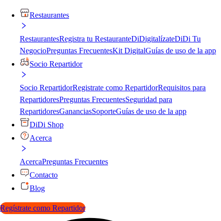
Restaurantes
Restaurantes
Registra tu Restaurante
DiDigitalízate
DiDi Tu
Negocio
Preguntas Frecuentes
Kit Digital
Guías de uso de la app
Socio Repartidor
Socio Repartidor
Registrate como Repartidor
Requisitos para
Repartidores
Preguntas Frecuentes
Seguridad para
Repartidores
Ganancias
Soporte
Guías de uso de la app
DiDi Shop
Acerca
Acerca
Preguntas Frecuentes
Contacto
Blog
Regístrate como Repartidor