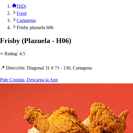
DiDi
Food
Cartagena
Frisby plazuela h06
Fri
s
by
(
Plazuela - H06
)
⭐ Ra
t
ing
:
4.5
📍 Dirección
:
Diagonal 31 # 71 - 130, Car
t
agena
Pide Comida, Descarga la App