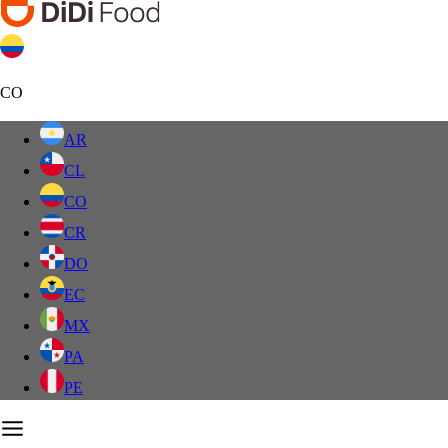
CO
AR
CL
CO
CR
DO
EC
MX
PA
PE