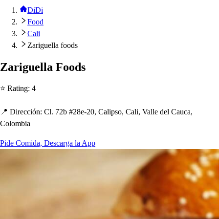
DiDi
Food
Cali
Zariguella foods
Zariguella Food
s
⭐ Ra
t
ing
:
4
📍 Dirección
:
Cl. 72b #28e-20, Cali
p
s
o, Cali, Valle del Cauca,
Colombia
Pide Comida, Descarga la App