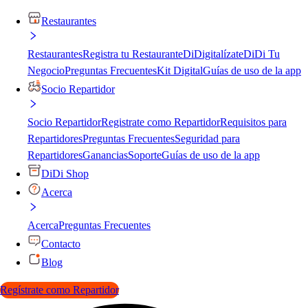
Restaurantes
Restaurantes
Registra tu Restaurante
DiDigitalízate
DiDi Tu
Negocio
Preguntas Frecuentes
Kit Digital
Guías de uso de la app
Socio Repartidor
Socio Repartidor
Registrate como Repartidor
Requisitos para
Repartidores
Preguntas Frecuentes
Seguridad para
Repartidores
Ganancias
Soporte
Guías de uso de la app
DiDi Shop
Acerca
Acerca
Preguntas Frecuentes
Contacto
Blog
Regístrate como Repartidor