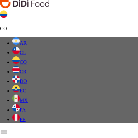
CO
AR
CL
CO
CR
DO
EC
MX
PA
PE