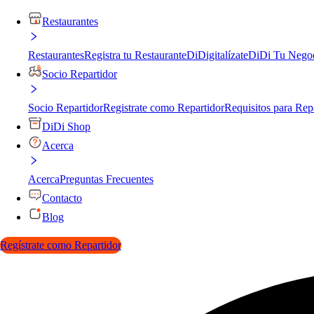
Restaurantes
Restaurantes
Registra tu Restaurante
DiDigitalízate
DiDi Tu Nego
Socio Repartidor
Socio Repartidor
Registrate como Repartidor
Requisitos para Rep
DiDi Shop
Acerca
Acerca
Preguntas Frecuentes
Contacto
Blog
Regístrate como Repartidor