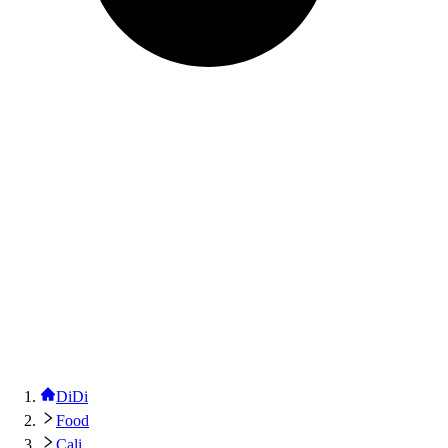
DiDi
Food
Cali