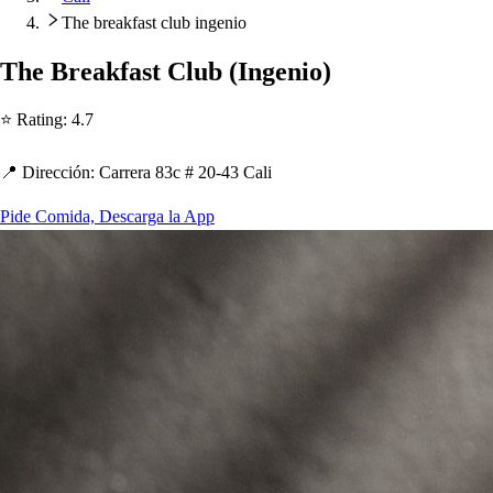
The breakfast club ingenio
T
h
e Breakfa
s
t
Club
(
Ingenio
)
⭐ Ra
t
ing
:
4.7
📍 Dirección
:
Carrera 83c # 20-43 Cali
Pide Comida, Descarga la App