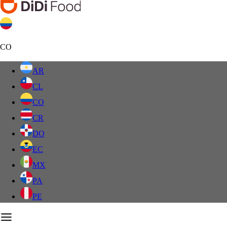
CO
AR
CL
CO
CR
DO
EC
MX
PA
PE