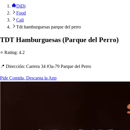
DiDi
Food
Cali
Tdt hamburguesas parque del perro
TDT Hamburgue
s
a
s
(
Parque del Perro
)
⭐ Ra
t
ing
:
4.2
📍 Dirección
:
Carrera 34 #3a-79 Parque del Perro
Pide Comida, Descarga la App