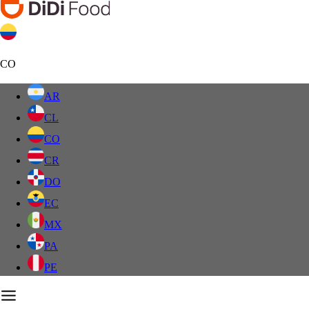
CO
AR
CL
CO
CR
DO
EC
MX
PA
PE