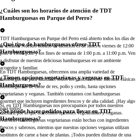
¿Cuáles son los horarios de atención de TDT
Hamburguesas en Parque del Perro?
TDT Hamburguesas en Parque del Perro está abierto todos los días de
¿Qué tipo de hamburguesas ofrece TDT
la semana. Nuestro horario de atención es de lunes a viernes de 12:00
Hamburguesas?
p.m. a 10:00 p.m. y los fines de semana de 1:00 p.m. a 11:00 p.m. Ven
a disfrutar de nuestras deliciosas hamburguesas en un ambiente
acogedor y familiar.
En TDT Hamburguesas, ofrecemos una amplia variedad de
¿Tienen opciones vegetarianas y veganas en TDT
hamburguesas para satisfacer todos los gustos. Desde nuestras clásicas
Hamburguesas?
hamburguesas de carne de res, pollo y cerdo, hasta opciones
vegetarianas y veganas. También contamos con hamburguesas
gourmet que incluyen ingredientes frescos y de alta calidad. ¡Hay algo
Sí, en TDT Hamburguesas nos preocupamos por todos nuestros
para todos!
¿Se puede hacer pedidos para llevar en TDT
clientes, por lo que ofrecemos opciones vegetarianas y veganas.
Hamburguesas?
Nuestras hamburguesas vegetarianas están hechas con ingredientes
frescos y sabrosos, mientras que nuestras opciones veganas utilizan
sustitutos de carne a base de plantas. ¡Todos pueden disfrutar de una