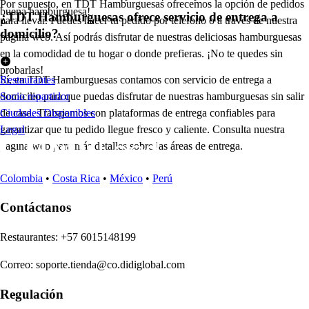
Por supuesto, en TDT Hamburguesas ofrecemos la opción de pedidos
buena hamburguesa!
¿TDT Hamburguesas ofrece servicio de entrega a
para llevar. Puedes hacer tu pedido por teléfono o a través de nuestra
domicilio?
página web. Así podrás disfrutar de nuestras deliciosas hamburguesas
en la comodidad de tu hogar o donde prefieras. ¡No te quedes sin
probarlas!
Sí, en TDT Hamburguesas contamos con servicio de entrega a
Restaurantes
domicilio para que puedas disfrutar de nuestras hamburguesas sin salir
Socio repartidor
de casa. Trabajamos con plataformas de entrega confiables para
Ciudades Disponibles
garantizar que tu pedido llegue fresco y caliente. Consulta nuestra
Legal
página web para más detalles sobre las áreas de entrega.
Colombia
•
Costa Rica
•
México
•
Perú
Contáctanos
Re
s
t
auran
t
e
s
:
+57 6015148199
Correo
:
soporte.tienda@co.didiglobal.com
Regulación