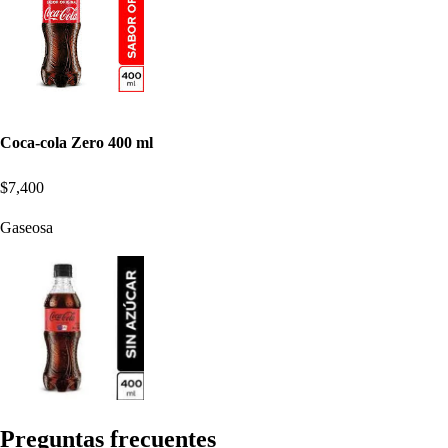
Coca-cola Zero 400 ml
$7,400
Gaseosa
Pregun
t
a
s
frecuen
t
e
s