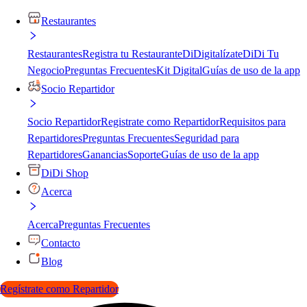
Restaurantes
Restaurantes
Registra tu Restaurante
DiDigitalízate
DiDi Tu
Negocio
Preguntas Frecuentes
Kit Digital
Guías de uso de la app
Socio Repartidor
Socio Repartidor
Registrate como Repartidor
Requisitos para
Repartidores
Preguntas Frecuentes
Seguridad para
Repartidores
Ganancias
Soporte
Guías de uso de la app
DiDi Shop
Acerca
Acerca
Preguntas Frecuentes
Contacto
Blog
Regístrate como Repartidor