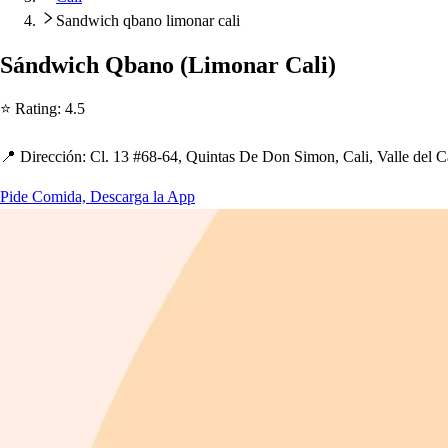
Sandwich qbano limonar cali
Sándwic
h
Qbano
(
Limonar Cali
)
⭐ Ra
t
ing
:
4.5
📍 Dirección
:
Cl. 13 #68-64, Quin
t
a
s
De Don Simon, Cali, Valle del 
Pide Comida, Descarga la App