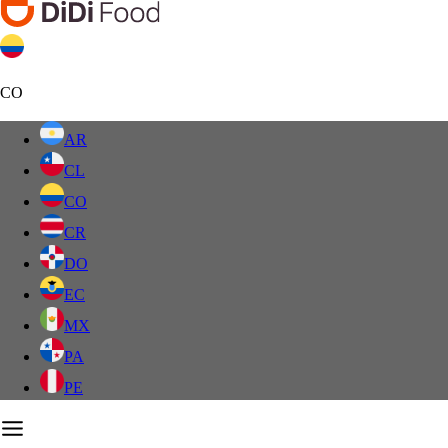
CO
AR
CL
CO
CR
DO
EC
MX
PA
PE