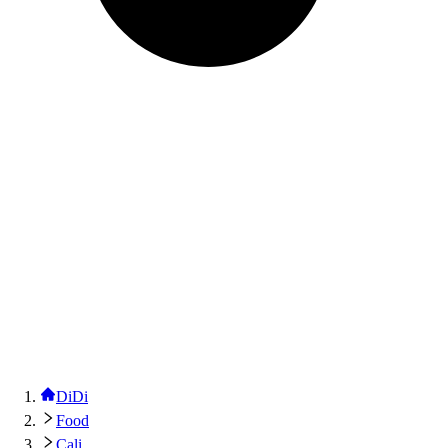
DiDi
Food
Cali