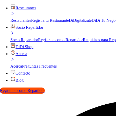
Restaurantes
Restaurantes
Registra tu Restaurante
DiDigitalízate
DiDi Tu Nego
Socio Repartidor
Socio Repartidor
Registrate como Repartidor
Requisitos para Rep
DiDi Shop
Acerca
Acerca
Preguntas Frecuentes
Contacto
Blog
Regístrate como Repartidor