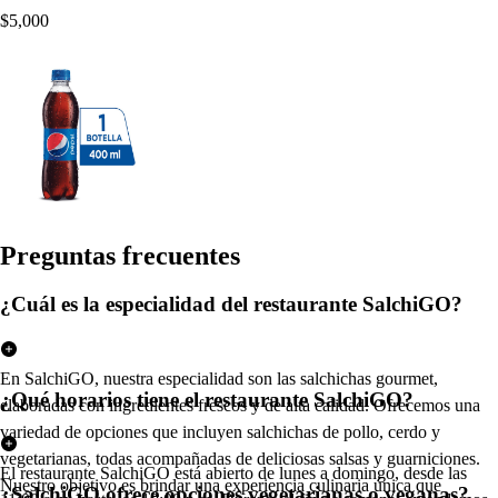
$5,000
Pregun
t
a
s
frecuen
t
e
s
¿Cuál es la especialidad del restaurante SalchiGO?
En SalchiGO, nuestra especialidad son las salchichas gourmet,
¿Qué horarios tiene el restaurante SalchiGO?
elaboradas con ingredientes frescos y de alta calidad. Ofrecemos una
variedad de opciones que incluyen salchichas de pollo, cerdo y
vegetarianas, todas acompañadas de deliciosas salsas y guarniciones.
El restaurante SalchiGO está abierto de lunes a domingo, desde las
Nuestro objetivo es brindar una experiencia culinaria única que
¿SalchiGO ofrece opciones vegetarianas o veganas?