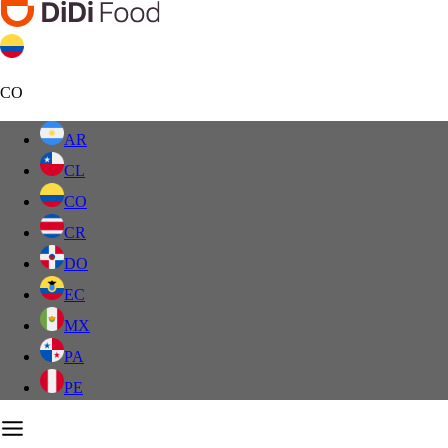
CO
AR
CL
CO
CR
DO
EC
MX
PA
PE