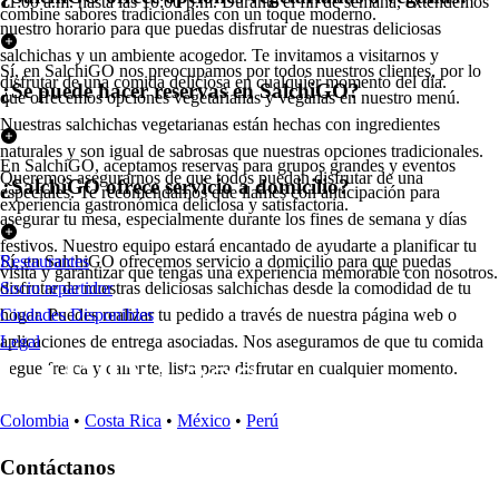
11:00 a.m. hasta las 10:00 p.m. Durante el fin de semana, extendemos
combine sabores tradicionales con un toque moderno.
nuestro horario para que puedas disfrutar de nuestras deliciosas
salchichas y un ambiente acogedor. Te invitamos a visitarnos y
Sí, en SalchiGO nos preocupamos por todos nuestros clientes, por lo
disfrutar de una comida deliciosa en cualquier momento del día.
¿Se puede hacer reservas en SalchiGO?
que ofrecemos opciones vegetarianas y veganas en nuestro menú.
Nuestras salchichas vegetarianas están hechas con ingredientes
naturales y son igual de sabrosas que nuestras opciones tradicionales.
En SalchiGO, aceptamos reservas para grupos grandes y eventos
Queremos asegurarnos de que todos puedan disfrutar de una
¿SalchiGO ofrece servicio a domicilio?
especiales. Te recomendamos que llames con anticipación para
experiencia gastronómica deliciosa y satisfactoria.
asegurar tu mesa, especialmente durante los fines de semana y días
festivos. Nuestro equipo estará encantado de ayudarte a planificar tu
Sí, en SalchiGO ofrecemos servicio a domicilio para que puedas
Restaurantes
visita y garantizar que tengas una experiencia memorable con nosotros.
disfrutar de nuestras deliciosas salchichas desde la comodidad de tu
Socio repartidor
hogar. Puedes realizar tu pedido a través de nuestra página web o
Ciudades Disponibles
aplicaciones de entrega asociadas. Nos aseguramos de que tu comida
Legal
llegue fresca y caliente, lista para disfrutar en cualquier momento.
Colombia
•
Costa Rica
•
México
•
Perú
Contáctanos