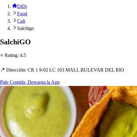
DiDi
Food
Cali
Salchigo
Salc
h
iGO
⭐ Ra
t
ing
:
4.5
📍 Dirección
:
CR 1 9-02 LC 103 MALL BULEVAR DEL RIO
Pide Comida, Descarga la App