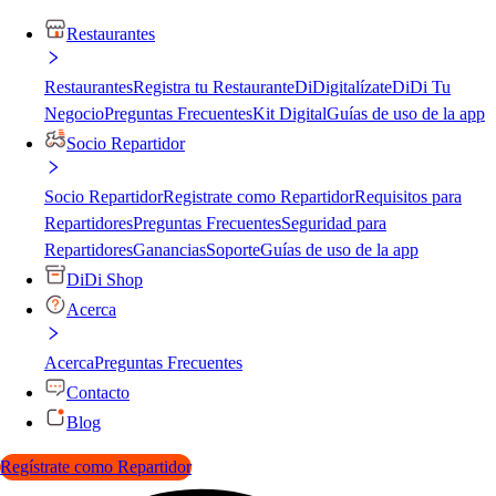
Restaurantes
Restaurantes
Registra tu Restaurante
DiDigitalízate
DiDi Tu
Negocio
Preguntas Frecuentes
Kit Digital
Guías de uso de la app
Socio Repartidor
Socio Repartidor
Registrate como Repartidor
Requisitos para
Repartidores
Preguntas Frecuentes
Seguridad para
Repartidores
Ganancias
Soporte
Guías de uso de la app
DiDi Shop
Acerca
Acerca
Preguntas Frecuentes
Contacto
Blog
Regístrate como Repartidor