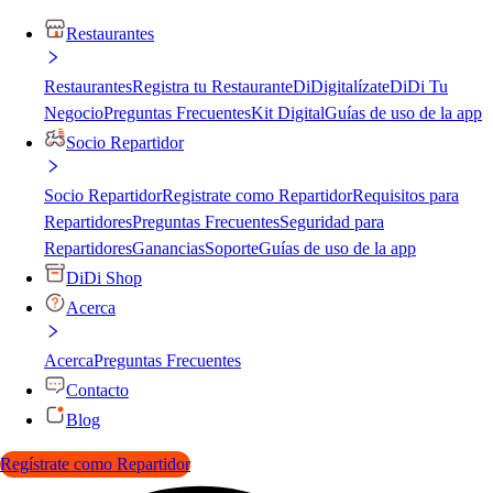
Restaurantes
Restaurantes
Registra tu Restaurante
DiDigitalízate
DiDi Tu
Negocio
Preguntas Frecuentes
Kit Digital
Guías de uso de la app
Socio Repartidor
Socio Repartidor
Registrate como Repartidor
Requisitos para
Repartidores
Preguntas Frecuentes
Seguridad para
Repartidores
Ganancias
Soporte
Guías de uso de la app
DiDi Shop
Acerca
Acerca
Preguntas Frecuentes
Contacto
Blog
Regístrate como Repartidor