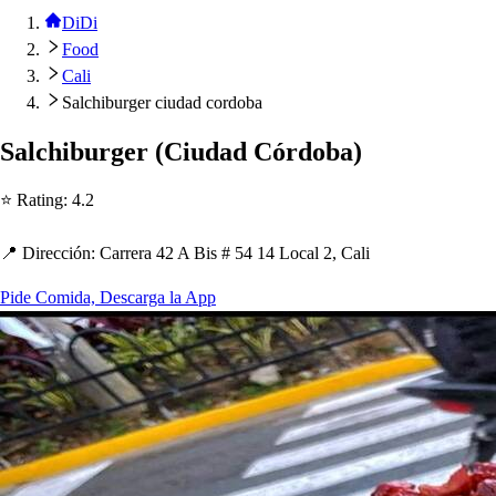
DiDi
Food
Cali
Salchiburger ciudad cordoba
Salc
h
iburger
(
Ciudad Córdoba
)
⭐ Ra
t
ing
:
4.2
📍 Dirección
:
Carrera 42 A Bi
s
# 54 14 Local 2, Cali
Pide Comida, Descarga la App