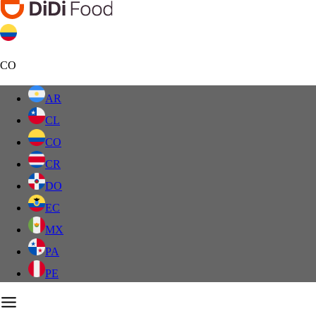
CO
AR
CL
CO
CR
DO
EC
MX
PA
PE