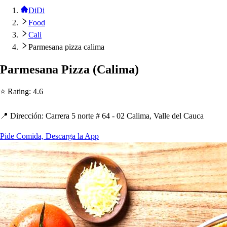
DiDi
Food
Cali
Parmesana pizza calima
Parme
s
ana Pizza
(
Calima
)
⭐ Ra
t
ing
:
4.6
📍 Dirección
:
Carrera 5 nor
t
e # 64 - 02 Calima, Valle del Cauca
Pide Comida, Descarga la App