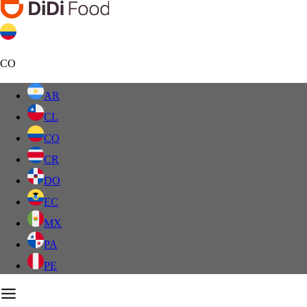
CO
AR
CL
CO
CR
DO
EC
MX
PA
PE