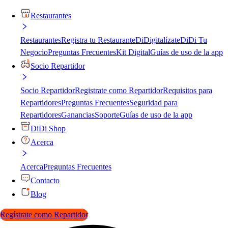
Restaurantes
Restaurantes
Registra tu Restaurante
DiDigitalízate
DiDi Tu
Negocio
Preguntas Frecuentes
Kit Digital
Guías de uso de la app
Socio Repartidor
Socio Repartidor
Registrate como Repartidor
Requisitos para
Repartidores
Preguntas Frecuentes
Seguridad para
Repartidores
Ganancias
Soporte
Guías de uso de la app
DiDi Shop
Acerca
Acerca
Preguntas Frecuentes
Contacto
Blog
Regístrate como Repartidor