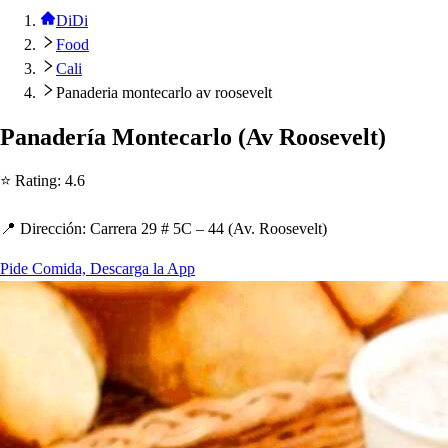
DiDi
Food
Cali
Panaderia montecarlo av roosevelt
Panadería Mon
t
ecarlo
(
Av Roo
s
evel
t
)
⭐ Ra
t
ing
:
4.6
📍 Dirección
:
Carrera 29 # 5C – 44
(
Av. Roo
s
evel
t
)
Pide Comida, Descarga la App