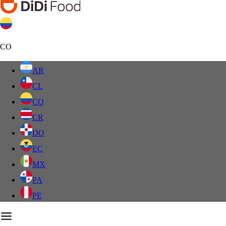
CO
AR
CL
CO
CR
DO
EC
MX
PA
PE