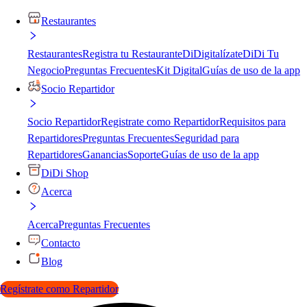
Restaurantes
Restaurantes
Registra tu Restaurante
DiDigitalízate
DiDi Tu
Negocio
Preguntas Frecuentes
Kit Digital
Guías de uso de la app
Socio Repartidor
Socio Repartidor
Registrate como Repartidor
Requisitos para
Repartidores
Preguntas Frecuentes
Seguridad para
Repartidores
Ganancias
Soporte
Guías de uso de la app
DiDi Shop
Acerca
Acerca
Preguntas Frecuentes
Contacto
Blog
Regístrate como Repartidor