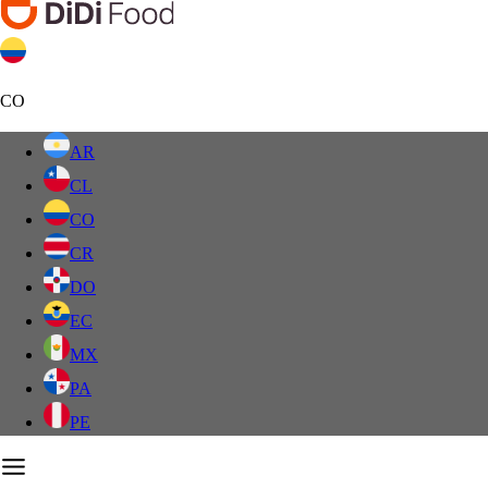
CO
AR
CL
CO
CR
DO
EC
MX
PA
PE