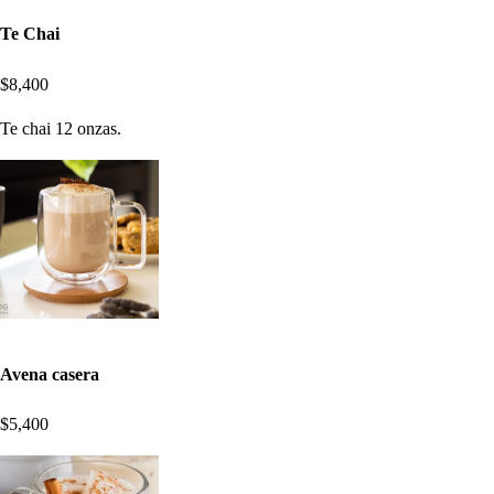
Te Chai
$8,400
Te chai 12 onzas.
Avena casera
$5,400