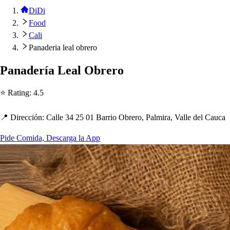
DiDi
Food
Cali
Panaderia leal obrero
Panadería Leal Obrero
⭐ Ra
t
ing
:
4.5
📍 Dirección
:
Calle 34 25 01 Barrio Obrero, Palmira, Valle del Cauca
Pide Comida, Descarga la App