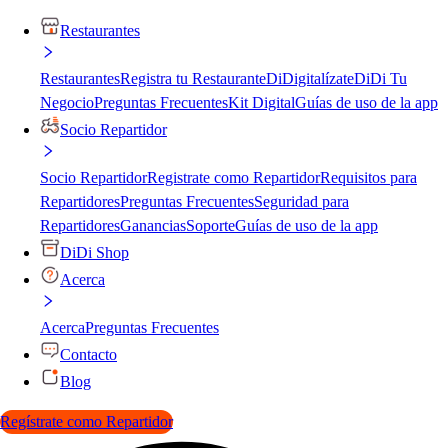
Restaurantes
Restaurantes
Registra tu Restaurante
DiDigitalízate
DiDi Tu
Negocio
Preguntas Frecuentes
Kit Digital
Guías de uso de la app
Socio Repartidor
Socio Repartidor
Registrate como Repartidor
Requisitos para
Repartidores
Preguntas Frecuentes
Seguridad para
Repartidores
Ganancias
Soporte
Guías de uso de la app
DiDi Shop
Acerca
Acerca
Preguntas Frecuentes
Contacto
Blog
Regístrate como Repartidor