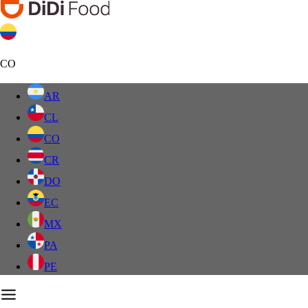
CO
AR
CL
CO
CR
DO
EC
MX
PA
PE