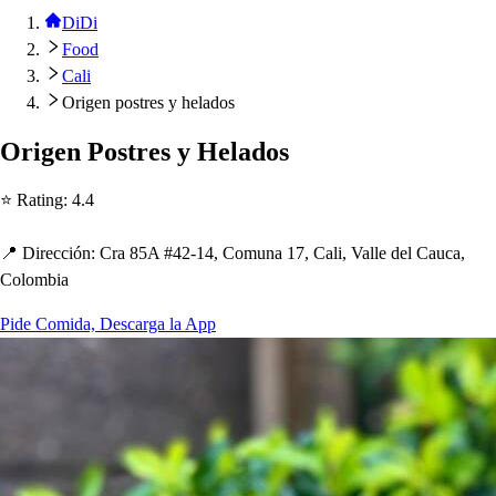
DiDi
Food
Cali
Origen postres y helados
Origen Po
s
t
re
s
y Helado
s
⭐ Ra
t
ing
:
4.4
📍 Dirección
:
Cra 85A #42-14, Comuna 17, Cali, Valle del Cauca,
Colombia
Pide Comida, Descarga la App