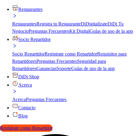
Restaurantes
Restaurantes
Registra tu Restaurante
DiDigitalízate
DiDi Tu
Negocio
Preguntas Frecuentes
Kit Digital
Guías de uso de la app
Socio Repartidor
Socio Repartidor
Registrate como Repartidor
Requisitos para
Repartidores
Preguntas Frecuentes
Seguridad para
Repartidores
Ganancias
Soporte
Guías de uso de la app
DiDi Shop
Acerca
Acerca
Preguntas Frecuentes
Contacto
Blog
Regístrate como Repartidor