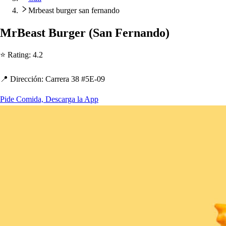
Mrbeast burger san fernando
MrBea
s
t
Burger
(
San Fernando
)
⭐ Ra
t
ing
:
4.2
📍 Dirección
:
Carrera 38 #5E-09
Pide Comida, Descarga la App