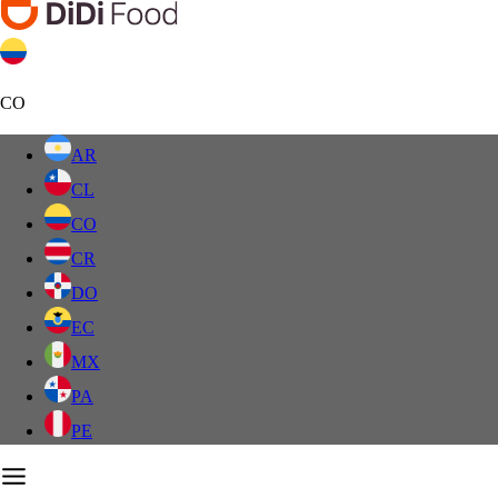
CO
AR
CL
CO
CR
DO
EC
MX
PA
PE