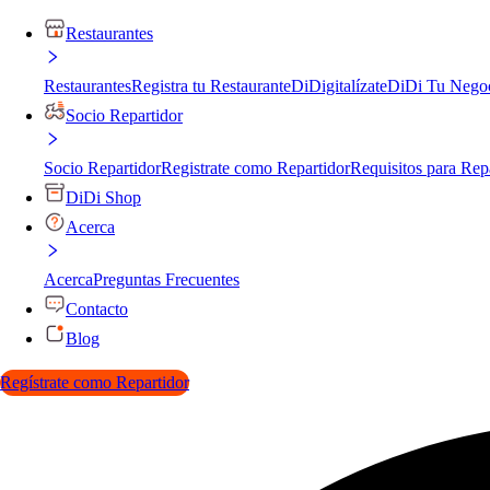
Restaurantes
Restaurantes
Registra tu Restaurante
DiDigitalízate
DiDi Tu Nego
Socio Repartidor
Socio Repartidor
Registrate como Repartidor
Requisitos para Rep
DiDi Shop
Acerca
Acerca
Preguntas Frecuentes
Contacto
Blog
Regístrate como Repartidor