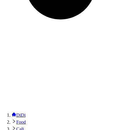
DiDi
Food
Cali