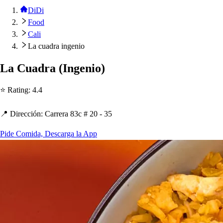
DiDi
Food
Cali
La cuadra ingenio
La Cuadra
(
Ingenio
)
⭐ Ra
t
ing
:
4.4
📍 Dirección
:
Carrera 83c # 20 - 35
Pide Comida, Descarga la App