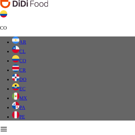
CO
AR
CL
CO
CR
DO
EC
MX
PA
PE