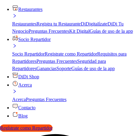
Restaurantes
Restaurantes
Registra tu Restaurante
DiDigitalízate
DiDi Tu
Negocio
Preguntas Frecuentes
Kit Digital
Guías de uso de la app
Socio Repartidor
Socio Repartidor
Registrate como Repartidor
Requisitos para
Repartidores
Preguntas Frecuentes
Seguridad para
Repartidores
Ganancias
Soporte
Guías de uso de la app
DiDi Shop
Acerca
Acerca
Preguntas Frecuentes
Contacto
Blog
Regístrate como Repartidor