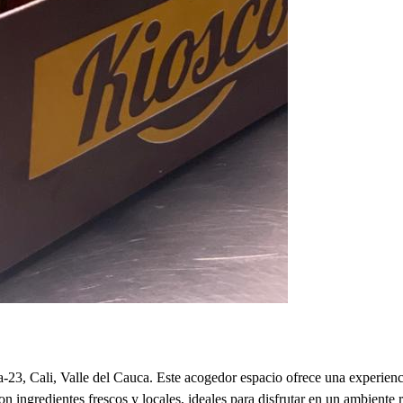
-23, Cali, Valle del Cauca. Este acogedor espacio ofrece una experien
 ingredientes frescos y locales, ideales para disfrutar en un ambient