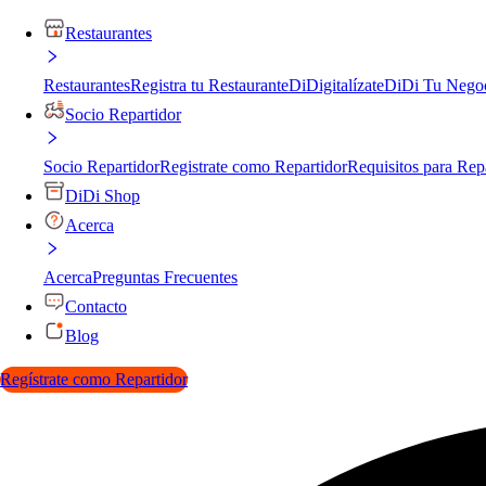
Restaurantes
Restaurantes
Registra tu Restaurante
DiDigitalízate
DiDi Tu Nego
Socio Repartidor
Socio Repartidor
Registrate como Repartidor
Requisitos para Rep
DiDi Shop
Acerca
Acerca
Preguntas Frecuentes
Contacto
Blog
Regístrate como Repartidor