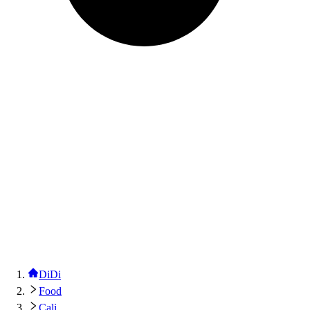
DiDi
Food
Cali