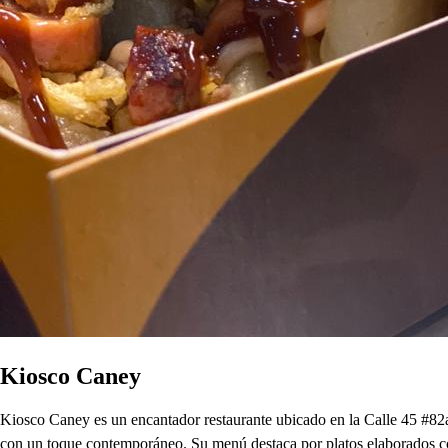
Kiosco Caney
Kiosco Caney es un encantador restaurante ubicado en la Calle 45 #82a
con un toque contemporáneo. Su menú destaca por platos elaborados con