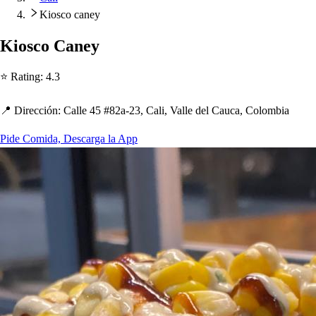
Kiosco caney
Kio
s
co Caney
⭐ Ra
t
ing
:
4.3
📍 Dirección
:
Calle 45 #82a-23, Cali, Valle del Cauca, Colombia
Pide Comida, Descarga la App