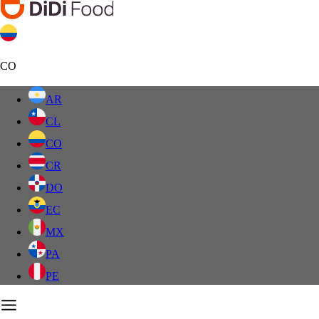
CO
AR
CL
CO
CR
DO
EC
MX
PA
PE