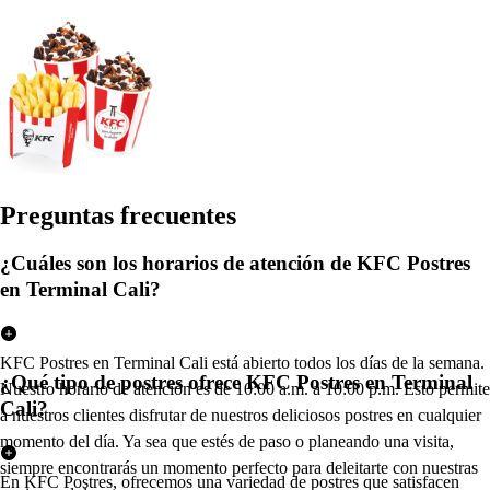
Pregun
t
a
s
frecuen
t
e
s
¿Cuáles son los horarios de atención de KFC Postres
en Terminal Cali?
KFC Postres en Terminal Cali está abierto todos los días de la semana.
¿Qué tipo de postres ofrece KFC Postres en Terminal
Nuestro horario de atención es de 10:00 a.m. a 10:00 p.m. Esto permite
Cali?
a nuestros clientes disfrutar de nuestros deliciosos postres en cualquier
momento del día. Ya sea que estés de paso o planeando una visita,
siempre encontrarás un momento perfecto para deleitarte con nuestras
En KFC Postres, ofrecemos una variedad de postres que satisfacen