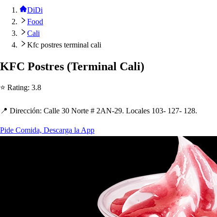
DiDi
Food
Cali
Kfc postres terminal cali
KFC Po
s
t
re
s
(
Terminal Cali
)
⭐ Ra
t
ing
:
3.8
📍 Dirección
:
Calle 30 Nor
t
e # 2AN-29. Locale
s
103- 127- 128.
Pide Comida, Descarga la App