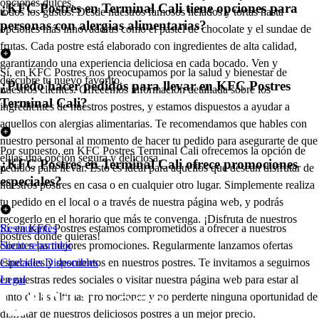
opciones dulces.
¿KFC Postres en Terminal Cali tiene opciones para
todos los gustos. Desde nuestros famosos helados y tortas hasta
personas con alergias alimentarias?
opciones más innovadoras como el pastel de chocolate y el sundae de
frutas. Cada postre está elaborado con ingredientes de alta calidad,
garantizando una experiencia deliciosa en cada bocado. Ven y
Sí, en KFC Postres nos preocupamos por la salud y bienestar de
descubre tu nuevo favorito.
¿Puedo hacer pedidos para llevar en KFC Postres
nuestros clientes. Ofrecemos información detallada sobre los
Terminal Cali?
ingredientes de nuestros postres, y estamos dispuestos a ayudar a
aquellos con alergias alimentarias. Te recomendamos que hables con
nuestro personal al momento de hacer tu pedido para asegurarte de que
Por supuesto, en KFC Postres Terminal Cali ofrecemos la opción de
elijas una opción segura y deliciosa.
¿KFC Postres en Terminal Cali ofrece promociones
pedidos para llevar. Esto es ideal para aquellos que desean disfrutar de
especiales?
nuestros postres en casa o en cualquier otro lugar. Simplemente realiza
tu pedido en el local o a través de nuestra página web, y podrás
recogerlo en el horario que más te convenga. ¡Disfruta de nuestros
Sí, en KFC Postres estamos comprometidos a ofrecer a nuestros
Restaurantes
postres donde quieras!
clientes las mejores promociones. Regularmente lanzamos ofertas
Socio repartidor
especiales y descuentos en nuestros postres. Te invitamos a seguirnos
Ciudades Disponibles
en nuestras redes sociales o visitar nuestra página web para estar al
Legal
tanto de las últimas promociones y no perderte ninguna oportunidad de
disfrutar de nuestros deliciosos postres a un mejor precio.