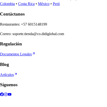
Colombia
•
Costa Rica
•
México
•
Perú
Contáctanos
Re
s
t
auran
t
e
s
:
+57 6015148199
Correo
:
soporte.tienda@co.didiglobal.com
Regulación
Documentos Legales
Blog
Artículos
Síguenos