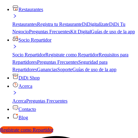
Restaurantes
Restaurantes
Registra tu Restaurante
DiDigitalízate
DiDi Tu
Negocio
Preguntas Frecuentes
Kit Digital
Guías de uso de la app
Socio Repartidor
Socio Repartidor
Registrate como Repartidor
Requisitos para
Repartidores
Preguntas Frecuentes
Seguridad para
Repartidores
Ganancias
Soporte
Guías de uso de la app
DiDi Shop
Acerca
Acerca
Preguntas Frecuentes
Contacto
Blog
Regístrate como Repartidor