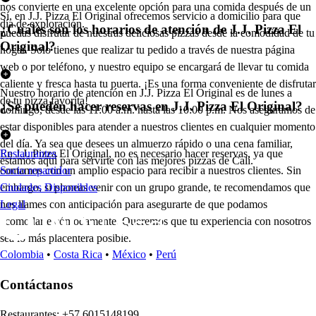
nos convierte en una excelente opción para una comida después de un
Sí, en J.J. Pizza El Original ofrecemos servicio a domicilio para que
día de exploración.
¿Cuáles son los horarios de atención de J.J. Pizza El
puedas disfrutar de nuestras deliciosas pizzas desde la comodidad de tu
Original?
hogar. Solo tienes que realizar tu pedido a través de nuestra página
web o por teléfono, y nuestro equipo se encargará de llevar tu comida
caliente y fresca hasta tu puerta. ¡Es una forma conveniente de disfrutar
Nuestro horario de atención en J.J. Pizza El Original es de lunes a
de tu pizza favorita!
¿Se pueden hacer reservas en J.J. Pizza El Original?
domingo, desde las 11:00 a.m. hasta las 10:00 p.m. Nos aseguramos de
estar disponibles para atender a nuestros clientes en cualquier momento
del día. Ya sea que desees un almuerzo rápido o una cena familiar,
En J.J. Pizza El Original, no es necesario hacer reservas, ya que
Restaurantes
estamos aquí para servirte con las mejores pizzas de Cali.
contamos con un amplio espacio para recibir a nuestros clientes. Sin
Socio repartidor
embargo, si planeas venir con un grupo grande, te recomendamos que
Ciudades Disponibles
nos llames con anticipación para asegurarte de que podamos
Legal
acomodarte cómodamente. Queremos que tu experiencia con nosotros
sea lo más placentera posible.
Colombia
•
Costa Rica
•
México
•
Perú
Contáctanos
Re
s
t
auran
t
e
s
:
+57 6015148199