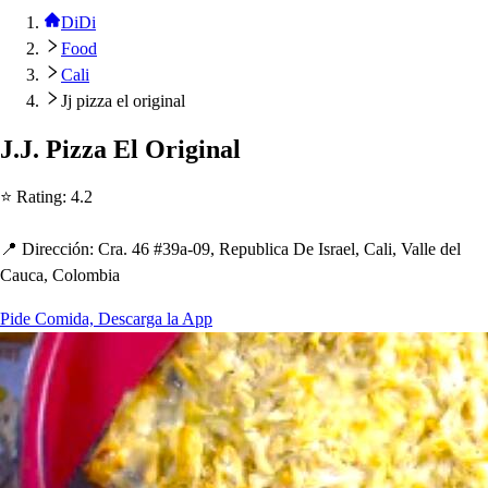
DiDi
Food
Cali
Jj pizza el original
J.J. Pizza El Original
⭐ Ra
t
ing
:
4.2
📍 Dirección
:
Cra. 46 #39a-09, Re
p
ublica De I
s
rael, Cali, Valle del
Cauca, Colombia
Pide Comida, Descarga la App