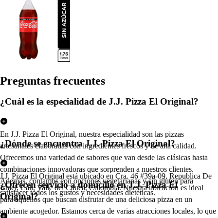
Pregun
t
a
s
frecuen
t
e
s
¿Cuál es la especialidad de J.J. Pizza El Original?
En J.J. Pizza El Original, nuestra especialidad son las pizzas
¿Dónde se encuentra J.J. Pizza El Original?
artesanales elaboradas con ingredientes frescos y de alta calidad.
Ofrecemos una variedad de sabores que van desde las clásicas hasta
combinaciones innovadoras que sorprenden a nuestros clientes.
J.J. Pizza El Original está ubicado en Cra. 46 #39a-09, Republica De
Además, contamos con opciones vegetarianas y sin gluten para
¿Ofrecen servicio a domicilio en J.J. Pizza El
Israel, Cali, Valle del Cauca, Colombia. Nuestra ubicación es ideal
satisfacer todos los gustos y necesidades dietéticas.
Original?
para aquellos que buscan disfrutar de una deliciosa pizza en un
ambiente acogedor. Estamos cerca de varias atracciones locales, lo que