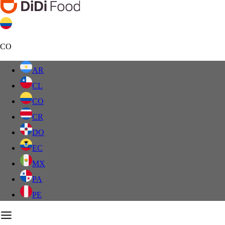
CO
AR
CL
CO
CR
DO
EC
MX
PA
PE