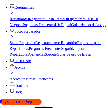
Restaurantes
Restaurantes
Registra tu Restaurante
DiDigitalízate
DiDi Tu
Negocio
Preguntas Frecuentes
Kit Digital
Guías de uso de la app
Socio Repartidor
Socio Repartidor
Registrate como Repartidor
Requisitos para
Repartidores
Preguntas Frecuentes
Seguridad para
Repartidores
Ganancias
Soporte
Guías de uso de la app
DiDi Shop
Acerca
Acerca
Preguntas Frecuentes
Contacto
Blog
Regístrate como Repartidor