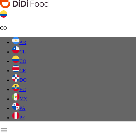
CO
AR
CL
CO
CR
DO
EC
MX
PA
PE