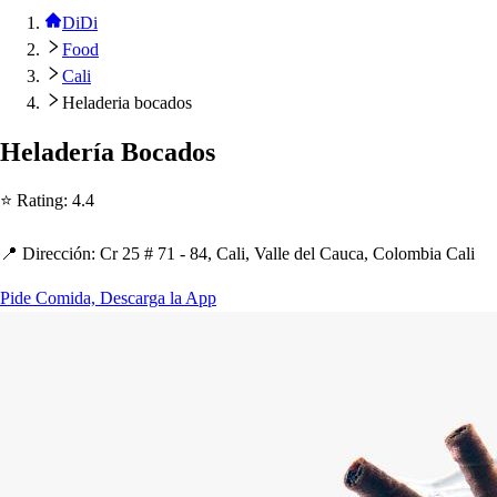
DiDi
Food
Cali
Heladeria bocados
Heladería Bocado
s
⭐ Ra
t
ing
:
4.4
📍 Dirección
:
Cr 25 # 71 - 84, Cali, Valle del Cauca, Colombia Cali
Pide Comida, Descarga la App