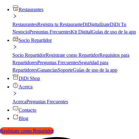
Restaurantes
Restaurantes
Registra tu Restaurante
DiDigitalízate
DiDi Tu
Negocio
Preguntas Frecuentes
Kit Digital
Guías de uso de la app
Socio Repartidor
Socio Repartidor
Registrate como Repartidor
Requisitos para
Repartidores
Preguntas Frecuentes
Seguridad para
Repartidores
Ganancias
Soporte
Guías de uso de la app
DiDi Shop
Acerca
Acerca
Preguntas Frecuentes
Contacto
Blog
Regístrate como Repartidor