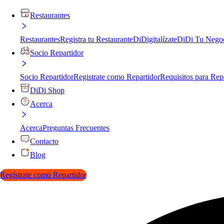
Restaurantes
Restaurantes
Registra tu Restaurante
DiDigitalízate
DiDi Tu Nego
Socio Repartidor
Socio Repartidor
Registrate como Repartidor
Requisitos para Rep
DiDi Shop
Acerca
Acerca
Preguntas Frecuentes
Contacto
Blog
Regístrate como Repartidor