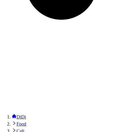
DiDi
Food
Cali