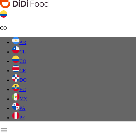
CO
AR
CL
CO
CR
DO
EC
MX
PA
PE