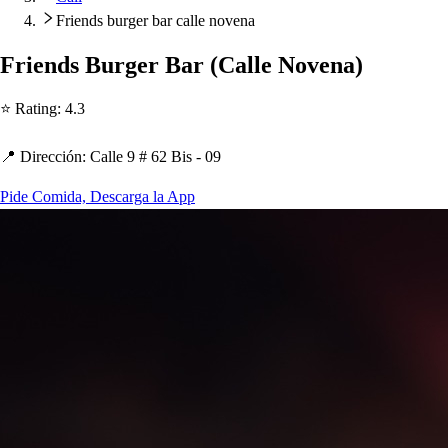
Friends burger bar calle novena
Friend
s
Burger Bar
(
Calle Novena
)
⭐ Ra
t
ing
:
4.3
📍 Dirección
:
Calle 9 # 62 Bi
s
- 09
Pide Comida, Descarga la App