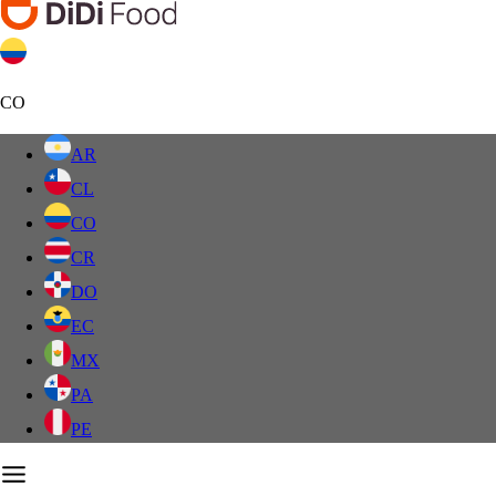
CO
AR
CL
CO
CR
DO
EC
MX
PA
PE