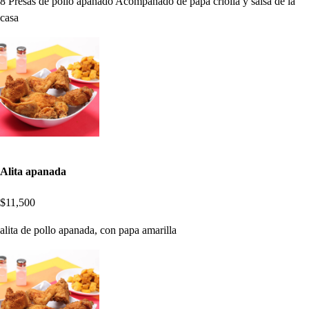
8 Presas de pollo apanado Acompañado de papa criolla y salsa de la
casa
Alita apanada
$11,500
alita de pollo apanada, con papa amarilla