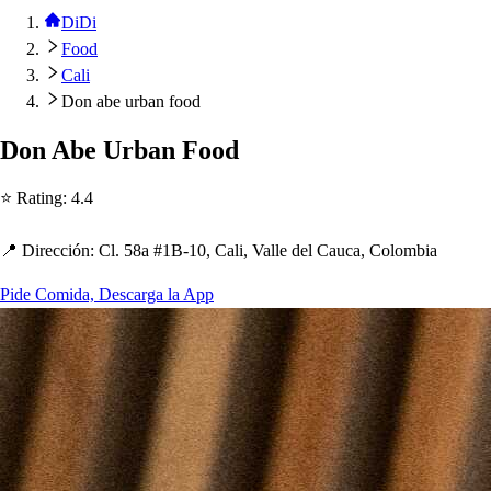
DiDi
Food
Cali
Don abe urban food
Don Abe Urban Food
⭐ Ra
t
ing
:
4.4
📍 Dirección
:
Cl. 58a #1B-10, Cali, Valle del Cauca, Colombia
Pide Comida, Descarga la App