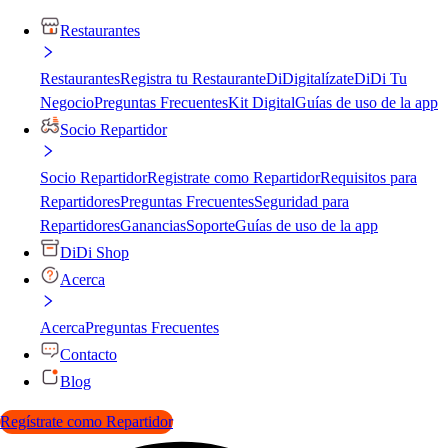
Restaurantes
Restaurantes
Registra tu Restaurante
DiDigitalízate
DiDi Tu
Negocio
Preguntas Frecuentes
Kit Digital
Guías de uso de la app
Socio Repartidor
Socio Repartidor
Registrate como Repartidor
Requisitos para
Repartidores
Preguntas Frecuentes
Seguridad para
Repartidores
Ganancias
Soporte
Guías de uso de la app
DiDi Shop
Acerca
Acerca
Preguntas Frecuentes
Contacto
Blog
Regístrate como Repartidor