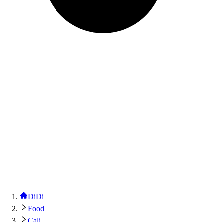
DiDi
Food
Cali