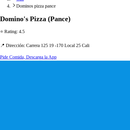
Dominos pizza pance
Domino'
s
Pizza
(
Pance
)
⭐ Ra
t
ing
:
4.5
📍 Dirección
:
Carrera 125 19 -170 Local 25 Cali
Pide Comida, Descarga la App