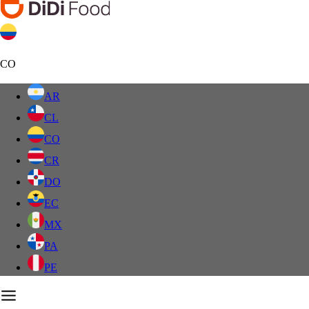
CO
AR
CL
CO
CR
DO
EC
MX
PA
PE