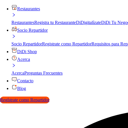
Restaurantes
Restaurantes
Registra tu Restaurante
DiDigitalízate
DiDi Tu Nego
Socio Repartidor
Socio Repartidor
Registrate como Repartidor
Requisitos para Rep
DiDi Shop
Acerca
Acerca
Preguntas Frecuentes
Contacto
Blog
Regístrate como Repartidor