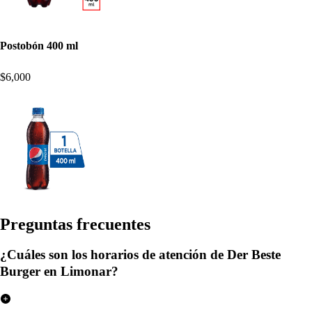
Postobón 400 ml
$6,000
Pregun
t
a
s
frecuen
t
e
s
¿Cuáles son los horarios de atención de Der Beste
Burger en Limonar?