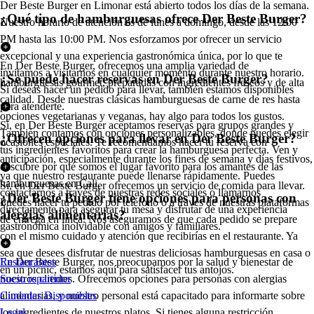
Der Beste Burger en Limonar está abierto todos los días de la semana.
¿Qué tipo de hamburguesas ofrece Der Beste Burger?
Nuestro horario de atención es de lunes a domingo, desde las 12:00
PM hasta las 10:00 PM. Nos esforzamos por ofrecer un servicio
excepcional y una experiencia gastronómica única, por lo que te
En Der Beste Burger, ofrecemos una amplia variedad de
invitamos a visitarnos en cualquier momento durante nuestro horario.
¿Se puede hacer reservas en Der Beste Burger?
hamburguesas gourmet, preparadas con ingredientes frescos y de alta
Si deseas hacer un pedido para llevar, también estamos disponibles
calidad. Desde nuestras clásicas hamburguesas de carne de res hasta
para atenderte.
opciones vegetarianas y veganas, hay algo para todos los gustos.
Sí, en Der Beste Burger aceptamos reservas para grupos grandes y
También contamos con opciones personalizables, donde puedes elegir
¿Ofrecen opciones para llevar en Der Beste Burger?
ocasiones especiales. Te recomendamos hacer tu reserva con
tus ingredientes favoritos para crear la hamburguesa perfecta. Ven y
anticipación, especialmente durante los fines de semana y días festivos,
descubre por qué somos el lugar favorito para los amantes de las
ya que nuestro restaurante puede llenarse rápidamente. Puedes
hamburguesas en Cali.
Sí, en Der Beste Burger ofrecemos un servicio de comida para llevar.
contactarnos a través de nuestras redes sociales o llamarnos
¿Der Beste Burger tiene opciones para personas con
Puedes hacer tu pedido por teléfono o a través de nuestras plataformas
directamente para asegurar tu mesa y disfrutar de una experiencia
alergias alimentarias?
de entrega en línea. Nos aseguramos de que cada pedido se prepare
gastronómica inolvidable con amigos y familiares.
con el mismo cuidado y atención que recibirías en el restaurante. Ya
sea que desees disfrutar de nuestras deliciosas hamburguesas en casa o
En Der Beste Burger, nos preocupamos por la salud y bienestar de
Restaurantes
en un picnic, estamos aquí para satisfacer tus antojos.
nuestros clientes. Ofrecemos opciones para personas con alergias
Socio repartidor
alimentarias, y nuestro personal está capacitado para informarte sobre
Ciudades Disponibles
los ingredientes de nuestros platos. Si tienes alguna restricción
Legal