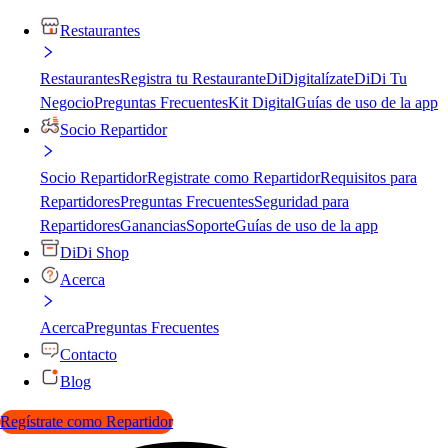
Restaurantes
Restaurantes
Registra tu Restaurante
DiDigitalízate
DiDi Tu
Negocio
Preguntas Frecuentes
Kit Digital
Guías de uso de la app
Socio Repartidor
Socio Repartidor
Registrate como Repartidor
Requisitos para
Repartidores
Preguntas Frecuentes
Seguridad para
Repartidores
Ganancias
Soporte
Guías de uso de la app
DiDi Shop
Acerca
Acerca
Preguntas Frecuentes
Contacto
Blog
Regístrate como Repartidor