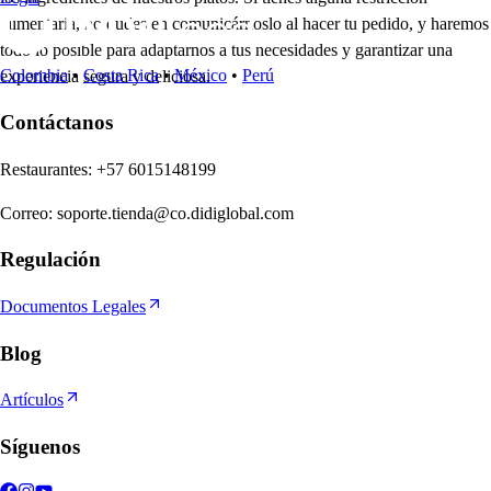
alimentaria, no dudes en comunicárnoslo al hacer tu pedido, y haremos
todo lo posible para adaptarnos a tus necesidades y garantizar una
Colombia
•
Costa Rica
•
México
•
Perú
experiencia segura y deliciosa.
Contáctanos
Re
s
t
auran
t
e
s
:
+57 6015148199
Correo
:
soporte.tienda@co.didiglobal.com
Regulación
Documentos Legales
Blog
Artículos
Síguenos