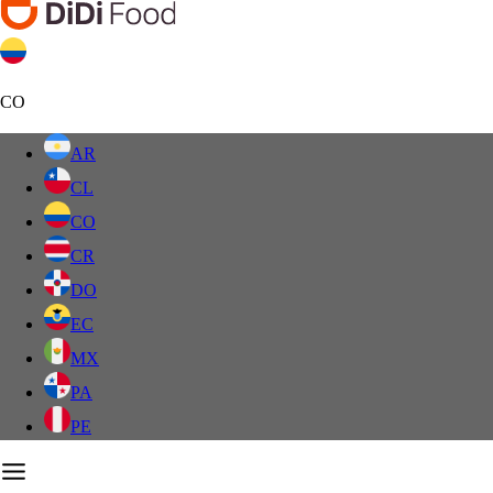
CO
AR
CL
CO
CR
DO
EC
MX
PA
PE