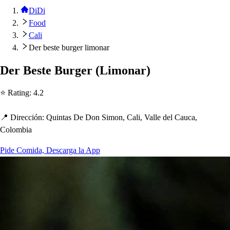
DiDi
Food
Cali
Der beste burger limonar
Der Be
s
t
e Burger
(
Limonar
)
⭐ Ra
t
ing
:
4.2
📍 Dirección
:
Quin
t
a
s
De Don Simon, Cali, Valle del Cauca,
Colombia
Pide Comida, Descarga la App