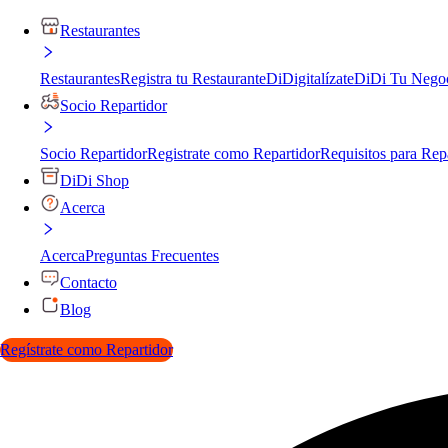
Restaurantes
Restaurantes
Registra tu Restaurante
DiDigitalízate
DiDi Tu Nego
Socio Repartidor
Socio Repartidor
Registrate como Repartidor
Requisitos para Rep
DiDi Shop
Acerca
Acerca
Preguntas Frecuentes
Contacto
Blog
Regístrate como Repartidor