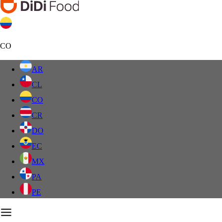
CO
AR
CL
CO
CR
DO
EC
MX
PA
PE