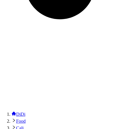
DiDi
Food
Cali