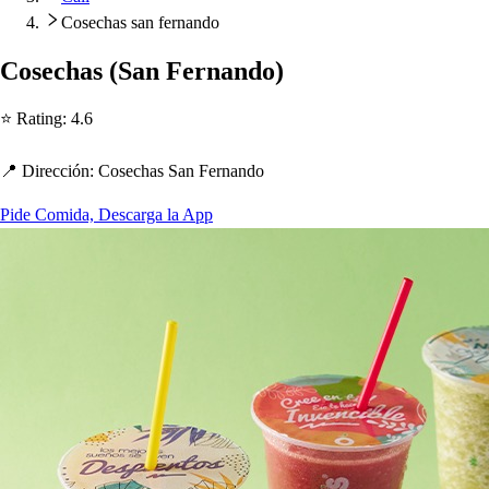
Cosechas san fernando
Co
s
ec
h
a
s
(
San Fernando
)
⭐ Ra
t
ing
:
4.6
📍 Dirección
:
Co
s
ec
h
a
s
San Fernando
Pide Comida, Descarga la App