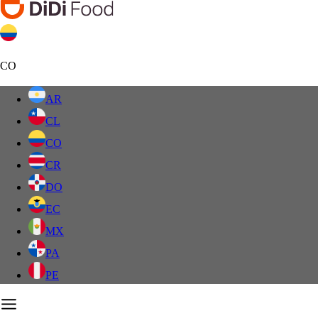
CO
AR
CL
CO
CR
DO
EC
MX
PA
PE