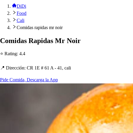
DiDi
Food
Cali
Comidas rapidas mr noir
Comida
s
Ra
p
ida
s
Mr Noir
⭐ Ra
t
ing
:
4.4
📍 Dirección
:
CR 1E # 61 A - 41, cali
Pide Comida, Descarga la App