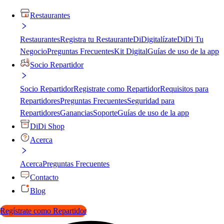
Restaurantes
Restaurantes
Registra tu Restaurante
DiDigitalízate
DiDi Tu
Negocio
Preguntas Frecuentes
Kit Digital
Guías de uso de la app
Socio Repartidor
Socio Repartidor
Registrate como Repartidor
Requisitos para
Repartidores
Preguntas Frecuentes
Seguridad para
Repartidores
Ganancias
Soporte
Guías de uso de la app
DiDi Shop
Acerca
Acerca
Preguntas Frecuentes
Contacto
Blog
Regístrate como Repartidor