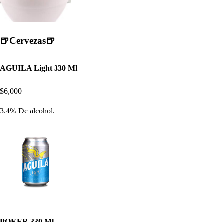
🍺Cervezas🍺
AGUILA Light 330 Ml
$6,000
3.4% De alcohol.
POKER 330 Ml