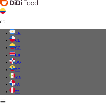
CO
AR
CL
CO
CR
DO
EC
MX
PA
PE