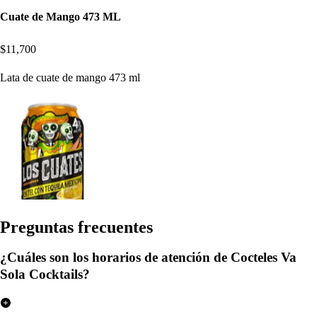
Cuate de Mango 473 ML
$11,700
Lata de cuate de mango 473 ml
Pregun
t
a
s
frecuen
t
e
s
¿Cuáles son los horarios de atención de Cocteles Va
Sola Cocktails?