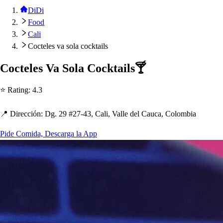
DiDi
Food
Cali
Cocteles va sola cocktails
Coc
t
ele
s
Va Sola Cock
t
ail
s
🍸
⭐ Ra
t
ing
:
4.3
📍 Dirección
:
Dg. 29 #27-43, Cali, Valle del Cauca, Colombia
Pide Comida, Descarga la App