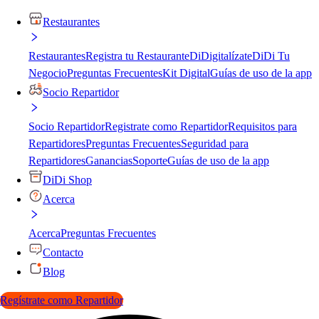
Restaurantes
Restaurantes
Registra tu Restaurante
DiDigitalízate
DiDi Tu
Negocio
Preguntas Frecuentes
Kit Digital
Guías de uso de la app
Socio Repartidor
Socio Repartidor
Registrate como Repartidor
Requisitos para
Repartidores
Preguntas Frecuentes
Seguridad para
Repartidores
Ganancias
Soporte
Guías de uso de la app
DiDi Shop
Acerca
Acerca
Preguntas Frecuentes
Contacto
Blog
Regístrate como Repartidor