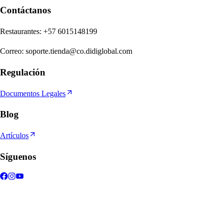
Contáctanos
Re
s
t
auran
t
e
s
:
+57 6015148199
Correo
:
soporte.tienda@co.didiglobal.com
Regulación
Documentos Legales
Blog
Artículos
Síguenos