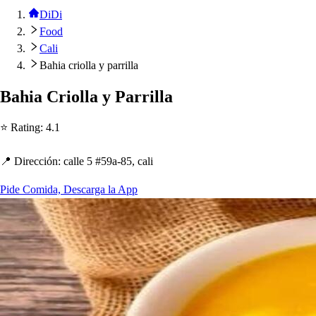
DiDi
Food
Cali
Bahia criolla y parrilla
Ba
h
ia Criolla y Parrilla
⭐ Ra
t
ing
:
4.1
📍 Dirección
:
calle 5 #59a-85, cali
Pide Comida, Descarga la App