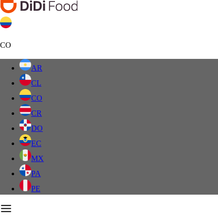
CO
AR
CL
CO
CR
DO
EC
MX
PA
PE