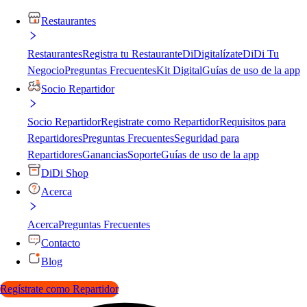
Restaurantes
Restaurantes
Registra tu Restaurante
DiDigitalízate
DiDi Tu
Negocio
Preguntas Frecuentes
Kit Digital
Guías de uso de la app
Socio Repartidor
Socio Repartidor
Registrate como Repartidor
Requisitos para
Repartidores
Preguntas Frecuentes
Seguridad para
Repartidores
Ganancias
Soporte
Guías de uso de la app
DiDi Shop
Acerca
Acerca
Preguntas Frecuentes
Contacto
Blog
Regístrate como Repartidor