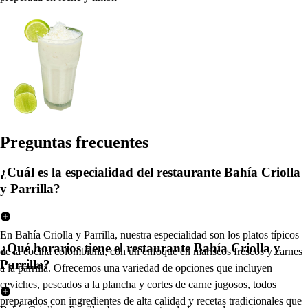
Pregun
t
a
s
frecuen
t
e
s
¿Cuál es la especialidad del restaurante Bahía Criolla
y Parrilla?
En Bahía Criolla y Parrilla, nuestra especialidad son los platos típicos
¿Qué horarios tiene el restaurante Bahía Criolla y
de la cocina colombiana, con un enfoque en mariscos frescos y carnes
Parrilla?
a la parrilla. Ofrecemos una variedad de opciones que incluyen
ceviches, pescados a la plancha y cortes de carne jugosos, todos
preparados con ingredientes de alta calidad y recetas tradicionales que