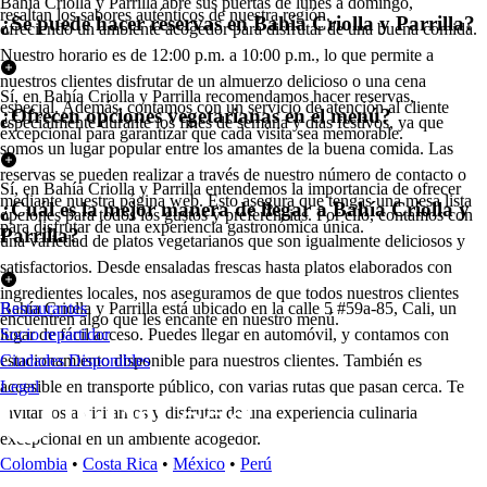
Bahía Criolla y Parrilla abre sus puertas de lunes a domingo,
resaltan los sabores auténticos de nuestra región.
¿Se puede hacer reservas en Bahía Criolla y Parrilla?
ofreciendo un ambiente acogedor para disfrutar de una buena comida.
Nuestro horario es de 12:00 p.m. a 10:00 p.m., lo que permite a
nuestros clientes disfrutar de un almuerzo delicioso o una cena
Sí, en Bahía Criolla y Parrilla recomendamos hacer reservas,
especial. Además, contamos con un servicio de atención al cliente
¿Ofrecen opciones vegetarianas en el menú?
especialmente durante los fines de semana y días festivos, ya que
excepcional para garantizar que cada visita sea memorable.
somos un lugar popular entre los amantes de la buena comida. Las
reservas se pueden realizar a través de nuestro número de contacto o
Sí, en Bahía Criolla y Parrilla entendemos la importancia de ofrecer
mediante nuestra página web. Esto asegura que tengas una mesa lista
¿Cuál es la mejor manera de llegar a Bahía Criolla y
opciones para todos los gustos y preferencias. Por ello, contamos con
para disfrutar de una experiencia gastronómica única.
Parrilla?
una variedad de platos vegetarianos que son igualmente deliciosos y
satisfactorios. Desde ensaladas frescas hasta platos elaborados con
ingredientes locales, nos aseguramos de que todos nuestros clientes
Bahía Criolla y Parrilla está ubicado en la calle 5 #59a-85, Cali, un
Restaurantes
encuentren algo que les encante en nuestro menú.
lugar de fácil acceso. Puedes llegar en automóvil, y contamos con
Socio repartidor
estacionamiento disponible para nuestros clientes. También es
Ciudades Disponibles
accesible en transporte público, con varias rutas que pasan cerca. Te
Legal
invitamos a visitarnos y disfrutar de una experiencia culinaria
excepcional en un ambiente acogedor.
Colombia
•
Costa Rica
•
México
•
Perú