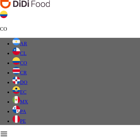
CO
AR
CL
CO
CR
DO
EC
MX
PA
PE