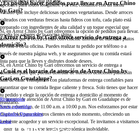
culinaria única en cada bocado.
¿Es posible hacer pedidos para llevar en Arroz Chino
opciones para todos los gustos. Por eso, contamos con un menú
by Gari?
variado que incluye deliciosas opciones vegetarianas. Desde arroces
salteados con verduras frescas hasta fideos con tofu, cada plato está
preparado con ingredientes de alta calidad y un toque especial que
Sí, en Arroz Chino by Gari ofrecemos la opción de pedidos para llevar.
resalta los sabores de la cocina china.
¿Arroz Chino by Gari ofrece servicio de entrega a
Sabemos que a veces es más conveniente disfrutar de nuestros platos
domicilio?
en casa o en la oficina. Puedes realizar tu pedido por teléfono o a
través de nuestra página web, y te aseguramos que tu comida estará
lista para que la lleves y disfrutes donde desees.
Sí, en Arroz Chino by Gari ofrecemos un servicio de entrega a
¿Cuál es el horario de atención de Arroz Chino by
domicilio para que puedas disfrutar de nuestros deliciosos platos sin
Gari en Guadalupe?
salir de casa. Trabajamos con plataformas de entrega confiables para
garantizar que tu comida llegue caliente y fresca. Solo tienes que hacer
tu pedido y elegir la opción de entrega a domicilio al momento de
El horario de atención de Arroz Chino by Gari en Guadalupe es de
Restaurantes
realizarlo.
lunes a domingo, de 11:00 a.m. a 10:00 p.m. Nos esforzamos por estar
Socio repartidor
disponibles para nuestros clientes en todo momento, ofreciendo un
Ciudades Disponibles
ambiente acogedor y un servicio excepcional. Te invitamos a visitarnos
Legal
y disfrutar de una experiencia gastronómica inolvidable.