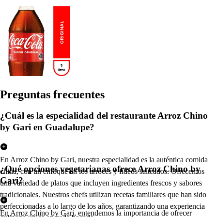
Pregun
t
a
s
frecuen
t
e
s
¿Cuál es la especialidad del restaurante Arroz Chino
by Gari en Guadalupe?
En Arroz Chino by Gari, nuestra especialidad es la auténtica comida
¿Qué opciones vegetarianas ofrece Arroz Chino by
china, con un enfoque en los arroces y fideos salteados. Ofrecemos
Gari?
una variedad de platos que incluyen ingredientes frescos y sabores
tradicionales. Nuestros chefs utilizan recetas familiares que han sido
perfeccionadas a lo largo de los años, garantizando una experiencia
En Arroz Chino by Gari, entendemos la importancia de ofrecer