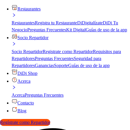
Restaurantes
Restaurantes
Registra tu Restaurante
DiDigitalízate
DiDi Tu
Negocio
Preguntas Frecuentes
Kit Digital
Guías de uso de la app
Socio Repartidor
Socio Repartidor
Registrate como Repartidor
Requisitos para
Repartidores
Preguntas Frecuentes
Seguridad para
Repartidores
Ganancias
Soporte
Guías de uso de la app
DiDi Shop
Acerca
Acerca
Preguntas Frecuentes
Contacto
Blog
Regístrate como Repartidor