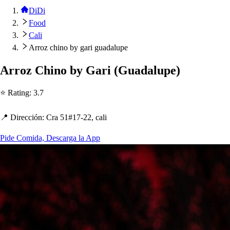
DiDi
Food
Cali
Arroz chino by gari guadalupe
Arroz C
h
ino by Gari
(
Guadalu
p
e
)
⭐ Ra
t
ing
:
3.7
📍 Dirección
:
Cra 51#17-22, cali
Pide Comida, Descarga la App