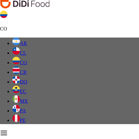
CO
AR
CL
CO
CR
DO
EC
MX
PA
PE