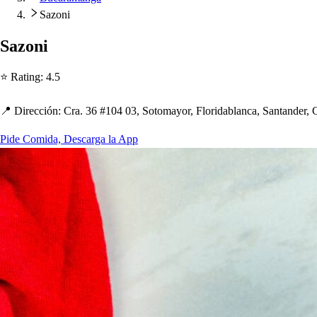
Sazoni
Sazoni
⭐ Ra
t
ing
:
4.5
📍 Dirección
:
Cra. 36 #104 03, So
t
omayor, Floridablanca, San
t
ander, 
Pide Comida, Descarga la App