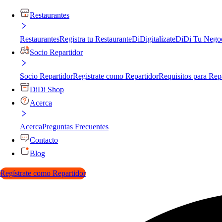
Restaurantes
Restaurantes
Registra tu Restaurante
DiDigitalízate
DiDi Tu Nego
Socio Repartidor
Socio Repartidor
Registrate como Repartidor
Requisitos para Rep
DiDi Shop
Acerca
Acerca
Preguntas Frecuentes
Contacto
Blog
Regístrate como Repartidor