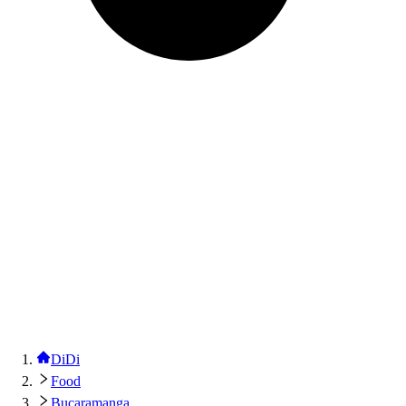
DiDi
Food
Bucaramanga