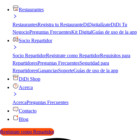
Restaurantes
Restaurantes
Registra tu Restaurante
DiDigitalízate
DiDi Tu
Negocio
Preguntas Frecuentes
Kit Digital
Guías de uso de la app
Socio Repartidor
Socio Repartidor
Registrate como Repartidor
Requisitos para
Repartidores
Preguntas Frecuentes
Seguridad para
Repartidores
Ganancias
Soporte
Guías de uso de la app
DiDi Shop
Acerca
Acerca
Preguntas Frecuentes
Contacto
Blog
Regístrate como Repartidor