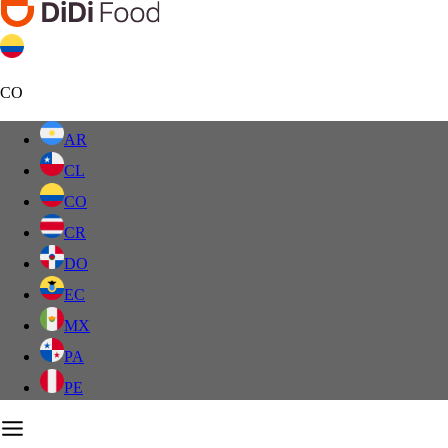
CO
AR
CL
CO
CR
DO
EC
MX
PA
PE