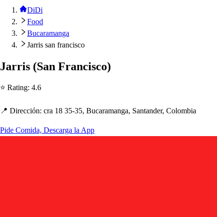
DiDi
Food
Bucaramanga
Jarris san francisco
Jarri
s
(
San Franci
s
co
)
⭐ Ra
t
ing
:
4.6
📍 Dirección
:
cra 18 35-35, Bucaramanga, San
t
ander, Colombia
Pide Comida, Descarga la App