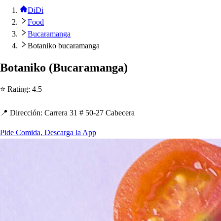
DiDi
Food
Bucaramanga
Botaniko bucaramanga
Bo
t
aniko
(
Bucaramanga
)
⭐ Ra
t
ing
:
4.5
📍 Dirección
:
Carrera 31 # 50-27 Cabecera
Pide Comida, Descarga la App