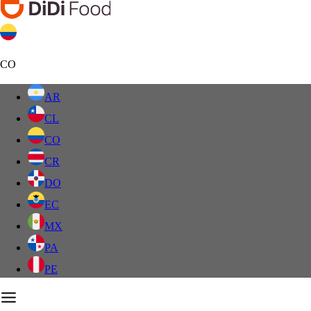
CO
AR
CL
CO
CR
DO
EC
MX
PA
PE