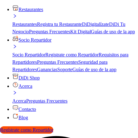
Restaurantes
Restaurantes
Registra tu Restaurante
DiDigitalízate
DiDi Tu
Negocio
Preguntas Frecuentes
Kit Digital
Guías de uso de la app
Socio Repartidor
Socio Repartidor
Registrate como Repartidor
Requisitos para
Repartidores
Preguntas Frecuentes
Seguridad para
Repartidores
Ganancias
Soporte
Guías de uso de la app
DiDi Shop
Acerca
Acerca
Preguntas Frecuentes
Contacto
Blog
Regístrate como Repartidor