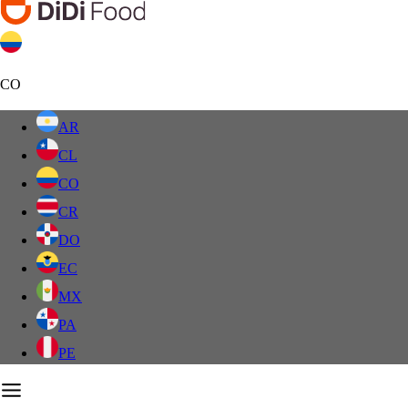
CO
AR
CL
CO
CR
DO
EC
MX
PA
PE