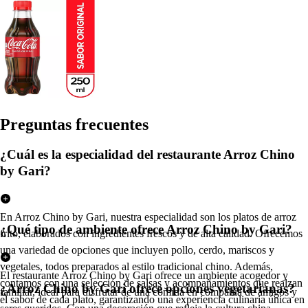
Pregun
t
a
s
frecuen
t
e
s
¿Cuál es la especialidad del restaurante Arroz Chino
by Gari?
En Arroz Chino by Gari, nuestra especialidad son los platos de arroz
¿Qué tipo de ambiente ofrece Arroz Chino by Gari?
frito, elaborados con ingredientes frescos y de alta calidad. Ofrecemos
una variedad de opciones que incluyen pollo, cerdo, mariscos y
vegetales, todos preparados al estilo tradicional chino. Además,
El restaurante Arroz Chino by Gari ofrece un ambiente acogedor y
contamos con una selección de salsas y acompañamientos que realzan
¿Arroz Chino by Gari ofrece opciones vegetarianas?
familiar, ideal para disfrutar de una comida en compañía de amigos y
el sabor de cada plato, garantizando una experiencia culinaria única en