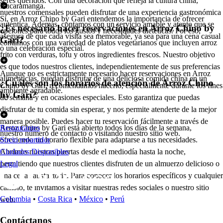
seres queridos. Con una decoración que refleja la cultura china,
Bucaramanga.
nuestros comensales pueden disfrutar de una experiencia gastronómica
Sí, en Arroz Chino by Gari entendemos la importancia de ofrecer
auténtica. Además, contamos con un servicio amable y atento que se
¿Es necesario hacer reservaciones en Arroz Chino by
opciones para todos los gustos y necesidades dietéticas. Por eso,
asegura de que cada visita sea memorable, ya sea para una cena casual
Gari?
contamos con una variedad de platos vegetarianos que incluyen arroz
o una celebración especial.
frito con verduras, tofu y otros ingredientes frescos. Nuestro objetivo
es que todos nuestros clientes, independientemente de sus preferencias
Aunque no es estrictamente necesario hacer reservaciones en Arroz
alimenticias, puedan disfrutar de una deliciosa comida china en un
¿Cuáles son los horarios de atención de Arroz Chino
Chino by Gari, recomendamos hacerlo, especialmente durante los fines
ambiente agradable.
by Gari?
de semana y en ocasiones especiales. Esto garantiza que puedas
disfrutar de tu comida sin esperar, y nos permite atenderte de la mejor
manera posible. Puedes hacer tu reservación fácilmente a través de
Arroz Chino by Gari está abierto todos los días de la semana,
Restaurantes
nuestro número de contacto o visitando nuestro sitio web.
ofreciendo un horario flexible para adaptarse a tus necesidades.
Socio repartidor
Abrimos nuestras puertas desde el mediodía hasta la noche,
Ciudades Disponibles
permitiendo que nuestros clientes disfruten de un almuerzo delicioso o
Legal
una cena satisfactoria. Para conocer los horarios específicos y cualquier
cambio, te invitamos a visitar nuestras redes sociales o nuestro sitio
Colombia
•
Costa Rica
•
México
•
Perú
web.
Contáctanos