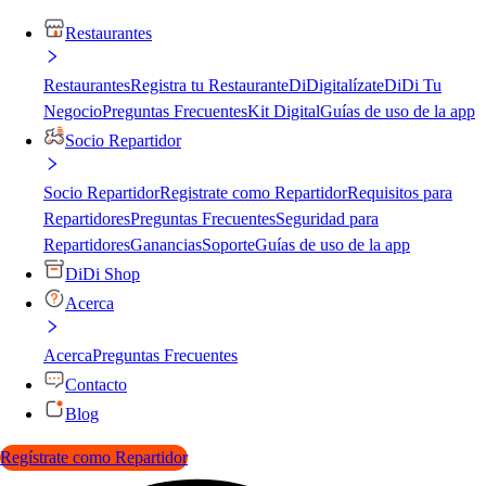
Restaurantes
Restaurantes
Registra tu Restaurante
DiDigitalízate
DiDi Tu
Negocio
Preguntas Frecuentes
Kit Digital
Guías de uso de la app
Socio Repartidor
Socio Repartidor
Registrate como Repartidor
Requisitos para
Repartidores
Preguntas Frecuentes
Seguridad para
Repartidores
Ganancias
Soporte
Guías de uso de la app
DiDi Shop
Acerca
Acerca
Preguntas Frecuentes
Contacto
Blog
Regístrate como Repartidor