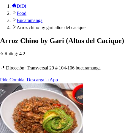
DiDi
Food
Bucaramanga
Arroz chino by gari altos del cacique
Arroz C
h
ino by Gari
(
Al
t
o
s
del Cacique
)
⭐ Ra
t
ing
:
4.2
📍 Dirección
:
Tran
s
ver
s
al 29 # 104-106 bucaramanga
Pide Comida, Descarga la App