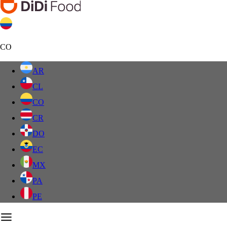
CO
AR
CL
CO
CR
DO
EC
MX
PA
PE