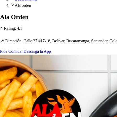
Ala orden
Ala Orden
⭐ Ra
t
ing
:
4.1
📍 Dirección
:
Calle 37 #17-18, Bolívar, Bucaramanga, San
t
ander, Col
Pide Comida, Descarga la App