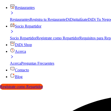
Restaurantes
Restaurantes
Registra tu Restaurante
DiDigitalízate
DiDi Tu Nego
Socio Repartidor
Socio Repartidor
Registrate como Repartidor
Requisitos para Rep
DiDi Shop
Acerca
Acerca
Preguntas Frecuentes
Contacto
Blog
Regístrate como Repartidor