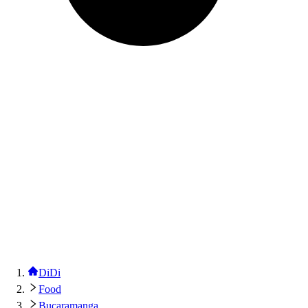
DiDi
Food
Bucaramanga