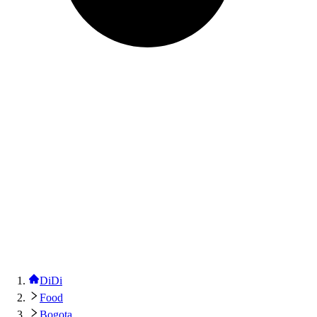
DiDi
Food
Bogota