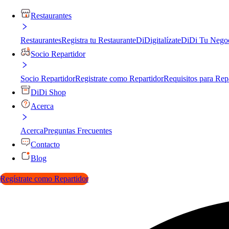
Restaurantes
Restaurantes
Registra tu Restaurante
DiDigitalízate
DiDi Tu Nego
Socio Repartidor
Socio Repartidor
Registrate como Repartidor
Requisitos para Rep
DiDi Shop
Acerca
Acerca
Preguntas Frecuentes
Contacto
Blog
Regístrate como Repartidor