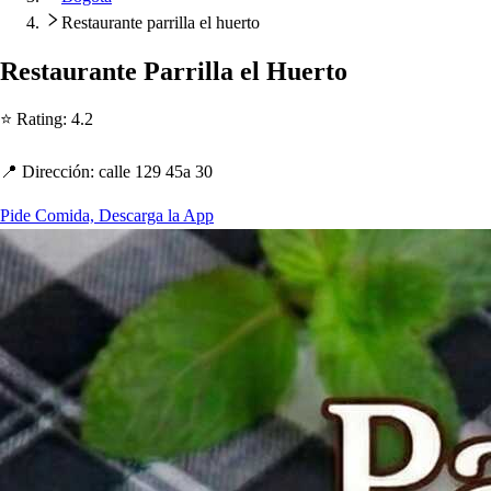
Restaurante parrilla el huerto
Re
s
t
auran
t
e Parrilla el Huer
t
o
⭐ Ra
t
ing
:
4.2
📍 Dirección
:
calle 129 45a 30
Pide Comida, Descarga la App