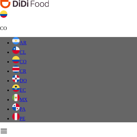
CO
AR
CL
CO
CR
DO
EC
MX
PA
PE