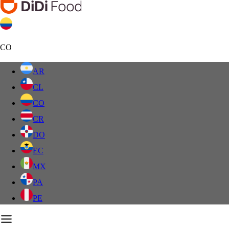
CO
AR
CL
CO
CR
DO
EC
MX
PA
PE