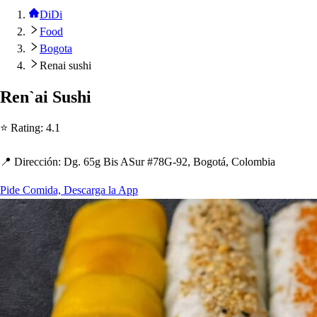
DiDi
Food
Bogota
Renai sushi
Ren`ai Su
s
h
i
⭐ Ra
t
ing
:
4.1
📍 Dirección
:
Dg. 65g Bi
s
ASur #78G-92, Bogo
t
á, Colombia
Pide Comida, Descarga la App