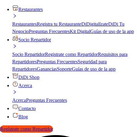
Restaurantes
Restaurantes
Registra tu Restaurante
DiDigitalízate
DiDi Tu
Negocio
Preguntas Frecuentes
Kit Digital
Guías de uso de la app
Socio Repartidor
Socio Repartidor
Registrate como Repartidor
Requisitos para
Repartidores
Preguntas Frecuentes
Seguridad para
Repartidores
Ganancias
Soporte
Guías de uso de la app
DiDi Shop
Acerca
Acerca
Preguntas Frecuentes
Contacto
Blog
Regístrate como Repartidor