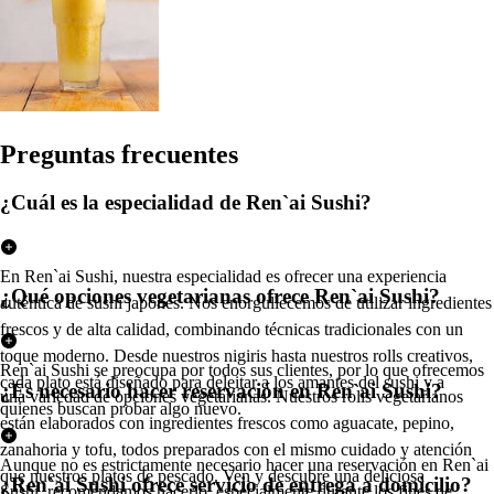
Pregun
t
a
s
frecuen
t
e
s
¿Cuál es la especialidad de Ren`ai Sushi?
En Ren`ai Sushi, nuestra especialidad es ofrecer una experiencia
¿Qué opciones vegetarianas ofrece Ren`ai Sushi?
auténtica de sushi japonés. Nos enorgullecemos de utilizar ingredientes
frescos y de alta calidad, combinando técnicas tradicionales con un
toque moderno. Desde nuestros nigiris hasta nuestros rolls creativos,
Ren`ai Sushi se preocupa por todos sus clientes, por lo que ofrecemos
cada plato está diseñado para deleitar a los amantes del sushi y a
¿Es necesario hacer reservación en Ren`ai Sushi?
una variedad de opciones vegetarianas. Nuestros rolls vegetarianos
quienes buscan probar algo nuevo.
están elaborados con ingredientes frescos como aguacate, pepino,
zanahoria y tofu, todos preparados con el mismo cuidado y atención
Aunque no es estrictamente necesario hacer una reservación en Ren`ai
que nuestros platos de pescado. Ven y descubre una deliciosa
¿Ren`ai Sushi ofrece servicio de entrega a domicilio?
Sushi, recomendamos hacerlo, especialmente durante los fines de