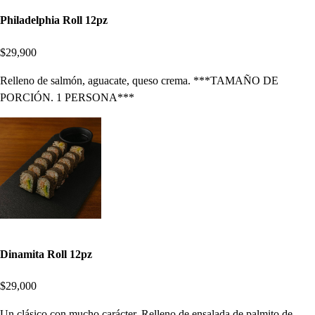
Philadelphia Roll 12pz
$29,900
Relleno de salmón, aguacate, queso crema. ***TAMAÑO DE
PORCIÓN. 1 PERSONA***
Dinamita Roll 12pz
$29,000
Un clásico con mucho carácter. Relleno de ensalada de palmito de