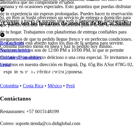
alternativa que no compromete el sabor.
semana y en ocasiones especiales. Esto garantiza que puedas disfrutar
de tu experiencia sin esperas prolongadas. Puedes hacer tu reservación
Sí, en Ren`ai Sushi ofrecemos un servicio de entrega a domicilio para
fácilmente a través de nuestro sitio web o llamándonos directamente.
¿Cuáles son los horarios de atención de Ren`ai Sushi?
que puedas disfrutar de nuestros deliciosos platos desde la comodidad
de tu hogar. Trabajamos con plataformas de entrega confiables para
asegurarnos de que tu pedido llegue fresco y en perfectas condiciones.
Ren`ai Sushi está abierto todos los días de la semana para servirte.
Restaurantes
Consulta nuestro menú en línea y haz tu pedido hoy mismo.
Nuestros horarios son de 12:00 PM a 10:00 PM, lo que te permite
Socio repartidor
disfrutar de un almuerzo delicioso o una cena especial. Te invitamos a
Ciudades Disponibles
visitarnos en nuestra dirección en Bogotá, Dg. 65g Bis ASur #78G-92,
Legal
y experimentar la auténtica cocina japonesa.
Colombia
•
Costa Rica
•
México
•
Perú
Contáctanos
Re
s
t
auran
t
e
s
:
+57 6015148199
Correo
:
soporte.tienda@co.didiglobal.com