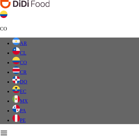
CO
AR
CL
CO
CR
DO
EC
MX
PA
PE