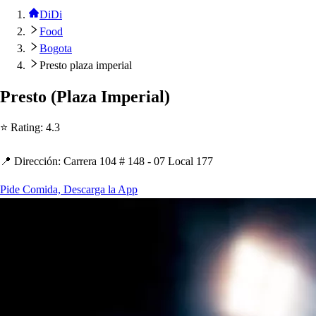
DiDi
Food
Bogota
Presto plaza imperial
Pre
s
t
o
(
Plaza Im
p
erial
)
⭐ Ra
t
ing
:
4.3
📍 Dirección
:
Carrera 104 # 148 - 07 Local 177
Pide Comida, Descarga la App