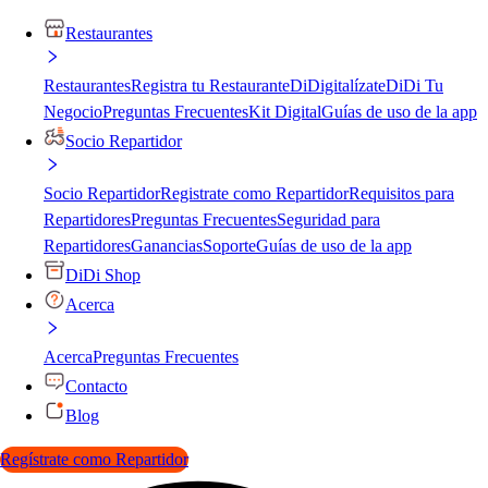
Restaurantes
Restaurantes
Registra tu Restaurante
DiDigitalízate
DiDi Tu
Negocio
Preguntas Frecuentes
Kit Digital
Guías de uso de la app
Socio Repartidor
Socio Repartidor
Registrate como Repartidor
Requisitos para
Repartidores
Preguntas Frecuentes
Seguridad para
Repartidores
Ganancias
Soporte
Guías de uso de la app
DiDi Shop
Acerca
Acerca
Preguntas Frecuentes
Contacto
Blog
Regístrate como Repartidor