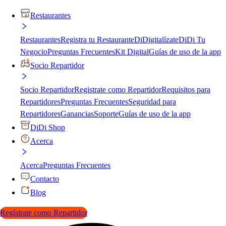
Restaurantes
Restaurantes
Registra tu Restaurante
DiDigitalízate
DiDi Tu
Negocio
Preguntas Frecuentes
Kit Digital
Guías de uso de la app
Socio Repartidor
Socio Repartidor
Registrate como Repartidor
Requisitos para
Repartidores
Preguntas Frecuentes
Seguridad para
Repartidores
Ganancias
Soporte
Guías de uso de la app
DiDi Shop
Acerca
Acerca
Preguntas Frecuentes
Contacto
Blog
Regístrate como Repartidor