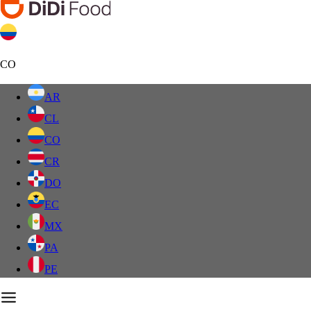
CO
AR
CL
CO
CR
DO
EC
MX
PA
PE