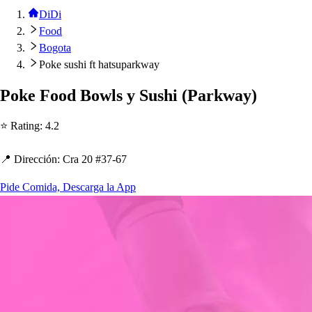
DiDi
Food
Bogota
Poke sushi ft hatsuparkway
Poke Food Bowl
s
y Su
s
h
i
(
Parkway
)
⭐ Ra
t
ing
:
4.2
📍 Dirección
:
Cra 20 #37-67
Pide Comida, Descarga la App