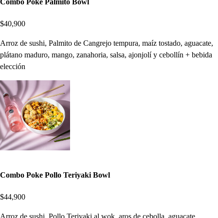
Combo Poke Palmito Bowl
$40,900
Arroz de sushi, Palmito de Cangrejo tempura, maíz tostado, aguacate,
plátano maduro, mango, zanahoria, salsa, ajonjolí y cebollín + bebida
elección
Combo Poke Pollo Teriyaki Bowl
$44,900
Arroz de sushi, Pollo Teriyaki al wok, aros de cebolla, aguacate,