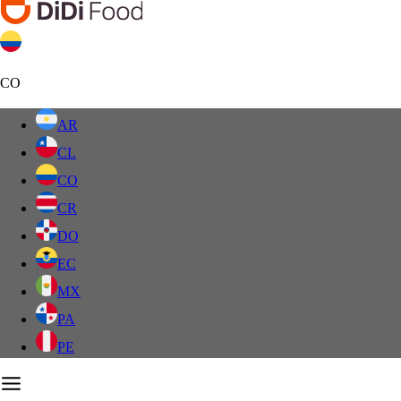
CO
AR
CL
CO
CR
DO
EC
MX
PA
PE