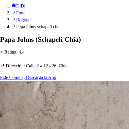
DiDi
Food
Bogota
Papa johns schapeli chia
Pa
p
a Jo
h
n
s
(
Sc
h
a
p
eli C
h
ia
)
⭐ Ra
t
ing
:
4.4
📍 Dirección
:
Calle 2 # 12 - 26, C
h
ia
Pide Comida, Descarga la App