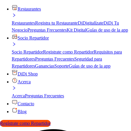
Restaurantes
Restaurantes
Registra tu Restaurante
DiDigitalízate
DiDi Tu
Negocio
Preguntas Frecuentes
Kit Digital
Guías de uso de la app
Socio Repartidor
Socio Repartidor
Registrate como Repartidor
Requisitos para
Repartidores
Preguntas Frecuentes
Seguridad para
Repartidores
Ganancias
Soporte
Guías de uso de la app
DiDi Shop
Acerca
Acerca
Preguntas Frecuentes
Contacto
Blog
Regístrate como Repartidor