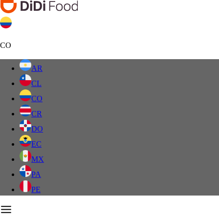
CO
AR
CL
CO
CR
DO
EC
MX
PA
PE