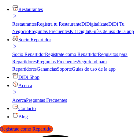
Restaurantes
Restaurantes
Registra tu Restaurante
DiDigitalízate
DiDi Tu
Negocio
Preguntas Frecuentes
Kit Digital
Guías de uso de la app
Socio Repartidor
Socio Repartidor
Registrate como Repartidor
Requisitos para
Repartidores
Preguntas Frecuentes
Seguridad para
Repartidores
Ganancias
Soporte
Guías de uso de la app
DiDi Shop
Acerca
Acerca
Preguntas Frecuentes
Contacto
Blog
Regístrate como Repartidor