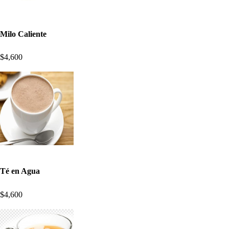
Milo Caliente
$4,600
Té en Agua
$4,600