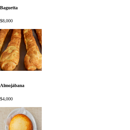
Baguetta
$8,000
Almojábana
$4,000