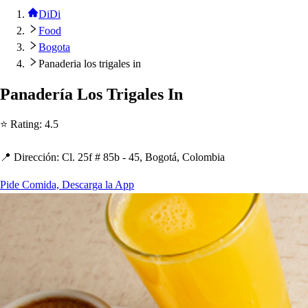
DiDi
Food
Bogota
Panaderia los trigales in
Panadería Lo
s
Trigale
s
In
⭐ Ra
t
ing
:
4.5
📍 Dirección
:
Cl. 25f # 85b - 45, Bogo
t
á, Colombia
Pide Comida, Descarga la App