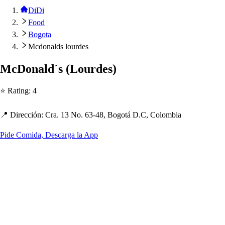
DiDi
Food
Bogota
Mcdonalds lourdes
McDonald´
s
(
Lourde
s
)
⭐ Ra
t
ing
:
4
📍 Dirección
:
Cra. 13 No. 63-48, Bogo
t
á D.C, Colombia
Pide Comida, Descarga la App