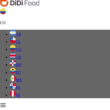
CO
AR
CL
CO
CR
DO
EC
MX
PA
PE