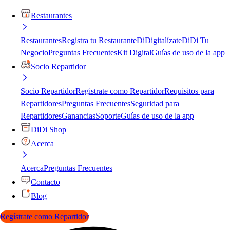
Restaurantes
Restaurantes
Registra tu Restaurante
DiDigitalízate
DiDi Tu
Negocio
Preguntas Frecuentes
Kit Digital
Guías de uso de la app
Socio Repartidor
Socio Repartidor
Registrate como Repartidor
Requisitos para
Repartidores
Preguntas Frecuentes
Seguridad para
Repartidores
Ganancias
Soporte
Guías de uso de la app
DiDi Shop
Acerca
Acerca
Preguntas Frecuentes
Contacto
Blog
Regístrate como Repartidor