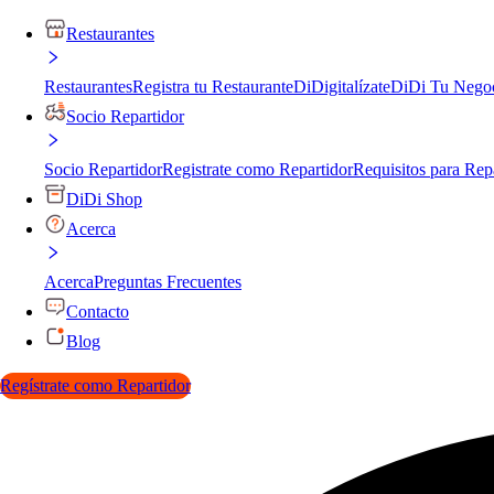
Restaurantes
Restaurantes
Registra tu Restaurante
DiDigitalízate
DiDi Tu Nego
Socio Repartidor
Socio Repartidor
Registrate como Repartidor
Requisitos para Rep
DiDi Shop
Acerca
Acerca
Preguntas Frecuentes
Contacto
Blog
Regístrate como Repartidor