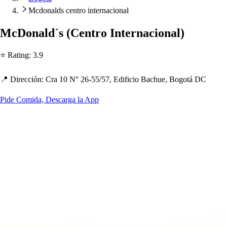
Mcdonalds centro internacional
McDonald´
s
(
Cen
t
ro In
t
ernacional
)
⭐ Ra
t
ing
:
3.9
📍 Dirección
:
Cra 10 N° 26-55
/
57, Edificio Bac
h
ue, Bogo
t
á DC
Pide Comida, Descarga la App