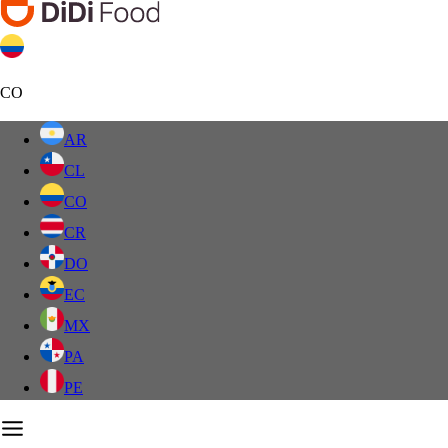
CO
AR
CL
CO
CR
DO
EC
MX
PA
PE