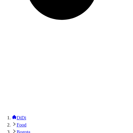
DiDi
Food
Bogota