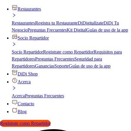
Restaurantes
Restaurantes
Registra tu Restaurante
DiDigitalízate
DiDi Tu
Negocio
Preguntas Frecuentes
Kit Digital
Guías de uso de la app
Socio Repartidor
Socio Repartidor
Registrate como Repartidor
Requisitos para
Repartidores
Preguntas Frecuentes
Seguridad para
Repartidores
Ganancias
Soporte
Guías de uso de la app
DiDi Shop
Acerca
Acerca
Preguntas Frecuentes
Contacto
Blog
Regístrate como Repartidor