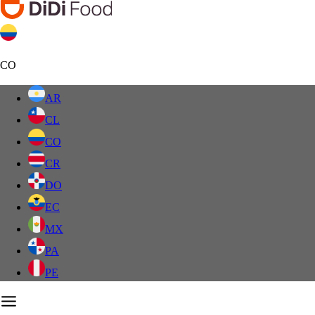
CO
AR
CL
CO
CR
DO
EC
MX
PA
PE