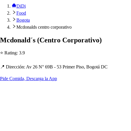
DiDi
Food
Bogota
Mcdonalds centro corporativo
Mcdonald´
s
(
Cen
t
ro Cor
p
ora
t
ivo
)
⭐ Ra
t
ing
:
3.9
📍 Dirección
:
Av 26 N° 69B - 53 Primer Pi
s
o, Bogo
t
á DC
Pide Comida, Descarga la App