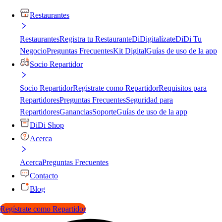
Restaurantes
Restaurantes
Registra tu Restaurante
DiDigitalízate
DiDi Tu
Negocio
Preguntas Frecuentes
Kit Digital
Guías de uso de la app
Socio Repartidor
Socio Repartidor
Registrate como Repartidor
Requisitos para
Repartidores
Preguntas Frecuentes
Seguridad para
Repartidores
Ganancias
Soporte
Guías de uso de la app
DiDi Shop
Acerca
Acerca
Preguntas Frecuentes
Contacto
Blog
Regístrate como Repartidor