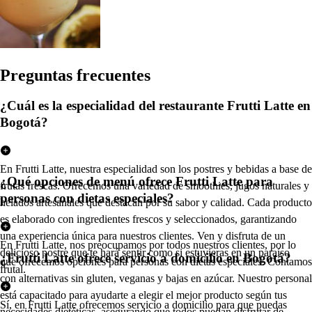
Pregun
t
a
s
frecuen
t
e
s
¿Cuál es la especialidad del restaurante Frutti Latte en
Bogotá?
En Frutti Latte, nuestra especialidad son los postres y bebidas a base de
¿Qué opciones de menú ofrece Frutti Latte para
frutas frescas. Ofrecemos una variedad de smoothies, jugos naturales y
personas con dietas especiales?
helados artesanales que destacan por su sabor y calidad. Cada producto
es elaborado con ingredientes frescos y seleccionados, garantizando
una experiencia única para nuestros clientes. Ven y disfruta de un
En Frutti Latte, nos preocupamos por todos nuestros clientes, por lo
delicioso postre que te hará sentir como si estuvieras en un paraíso
¿Frutti Latte ofrece servicio a domicilio en Bogotá?
que ofrecemos opciones para personas con dietas especiales. Contamos
frutal.
con alternativas sin gluten, veganas y bajas en azúcar. Nuestro personal
está capacitado para ayudarte a elegir el mejor producto según tus
Sí, en Frutti Latte ofrecemos servicio a domicilio para que puedas
necesidades dietéticas, asegurando que todos puedan disfrutar de