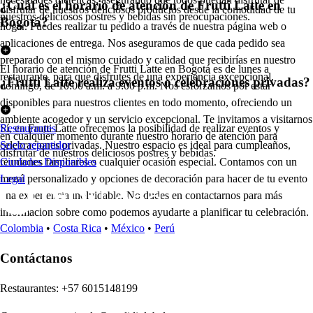
¿Cuál es el horario de atención de Frutti Latte en
disfrutar de nuestros deliciosos productos desde la comodidad de tu
nuestros deliciosos postres y bebidas sin preocupaciones.
Bogotá?
hogar. Puedes realizar tu pedido a través de nuestra página web o
aplicaciones de entrega. Nos aseguramos de que cada pedido sea
preparado con el mismo cuidado y calidad que recibirías en nuestro
El horario de atención de Frutti Latte en Bogotá es de lunes a
restaurante, para que disfrutes de una experiencia excepcional.
¿Frutti Latte realiza eventos o celebraciones privadas?
domingo, de 10:00 a.m. a 9:00 p.m. Nos esforzamos por estar
disponibles para nuestros clientes en todo momento, ofreciendo un
ambiente acogedor y un servicio excepcional. Te invitamos a visitarnos
Sí, en Frutti Latte ofrecemos la posibilidad de realizar eventos y
Restaurantes
en cualquier momento durante nuestro horario de atención para
celebraciones privadas. Nuestro espacio es ideal para cumpleaños,
Socio repartidor
disfrutar de nuestros deliciosos postres y bebidas.
reuniones familiares o cualquier ocasión especial. Contamos con un
Ciudades Disponibles
menú personalizado y opciones de decoración para hacer de tu evento
Legal
una experiencia inolvidable. No dudes en contactarnos para más
información sobre cómo podemos ayudarte a planificar tu celebración.
Colombia
•
Costa Rica
•
México
•
Perú
Contáctanos
Re
s
t
auran
t
e
s
:
+57 6015148199