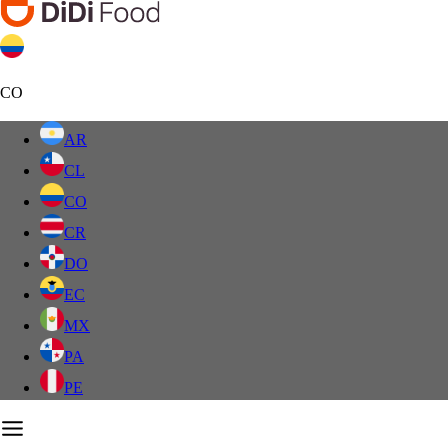
CO
AR
CL
CO
CR
DO
EC
MX
PA
PE