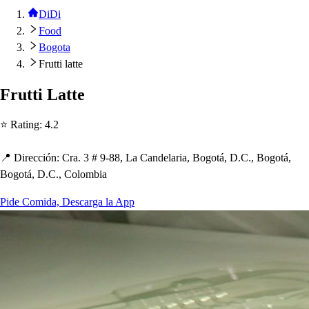
DiDi
Food
Bogota
Frutti latte
Fru
t
t
i La
t
t
e
⭐ Ra
t
ing
:
4.2
📍 Dirección
:
Cra. 3 # 9-88, La Candelaria, Bogo
t
á, D.C., Bogo
t
á,
Bogo
t
á, D.C., Colombia
Pide Comida, Descarga la App