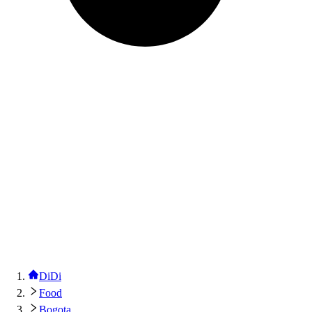
DiDi
Food
Bogota