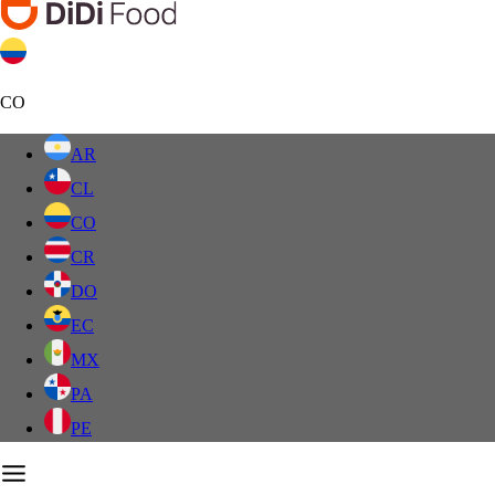
CO
AR
CL
CO
CR
DO
EC
MX
PA
PE