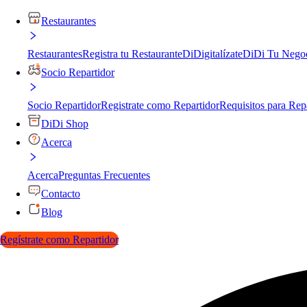
Restaurantes
Restaurantes
Registra tu Restaurante
DiDigitalízate
DiDi Tu Nego
Socio Repartidor
Socio Repartidor
Registrate como Repartidor
Requisitos para Rep
DiDi Shop
Acerca
Acerca
Preguntas Frecuentes
Contacto
Blog
Regístrate como Repartidor