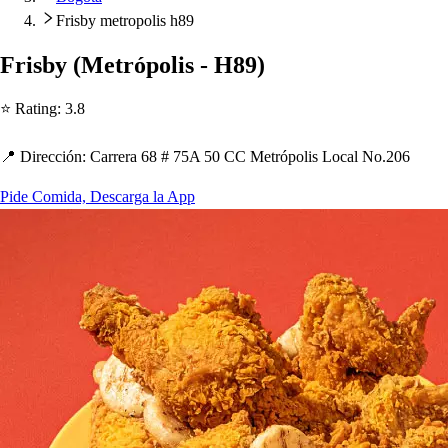
Frisby metropolis h89
Fri
s
by
(
Me
t
ró
p
oli
s
- H89
)
⭐ Ra
t
ing
:
3.8
📍 Dirección
:
Carrera 68 # 75A 50 CC Me
t
ró
p
oli
s
Local No.206
Pide Comida, Descarga la App