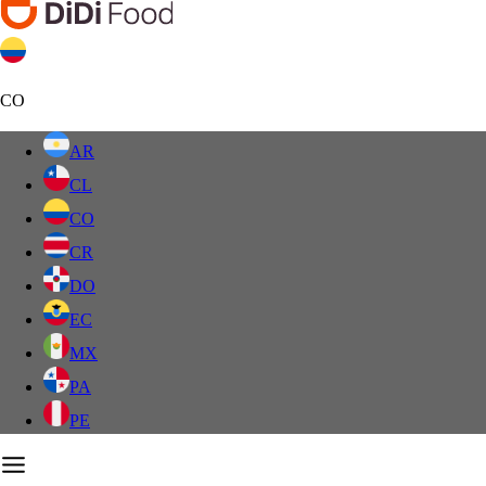
CO
AR
CL
CO
CR
DO
EC
MX
PA
PE