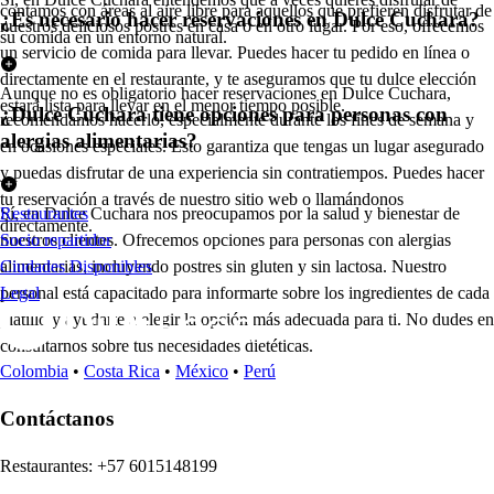
contamos con áreas al aire libre para aquellos que prefieren disfrutar de
¿Es necesario hacer reservaciones en Dulce Cuchara?
nuestros deliciosos postres en casa o en otro lugar. Por eso, ofrecemos
su comida en un entorno natural.
un servicio de comida para llevar. Puedes hacer tu pedido en línea o
directamente en el restaurante, y te aseguramos que tu dulce elección
Aunque no es obligatorio hacer reservaciones en Dulce Cuchara,
estará lista para llevar en el menor tiempo posible.
¿Dulce Cuchara tiene opciones para personas con
recomendamos hacerlo, especialmente durante los fines de semana y
alergias alimentarias?
en ocasiones especiales. Esto garantiza que tengas un lugar asegurado
y puedas disfrutar de una experiencia sin contratiempos. Puedes hacer
tu reservación a través de nuestro sitio web o llamándonos
Sí, en Dulce Cuchara nos preocupamos por la salud y bienestar de
Restaurantes
directamente.
nuestros clientes. Ofrecemos opciones para personas con alergias
Socio repartidor
alimentarias, incluyendo postres sin gluten y sin lactosa. Nuestro
Ciudades Disponibles
personal está capacitado para informarte sobre los ingredientes de cada
Legal
platillo y ayudarte a elegir la opción más adecuada para ti. No dudes en
consultarnos sobre tus necesidades dietéticas.
Colombia
•
Costa Rica
•
México
•
Perú
Contáctanos
Re
s
t
auran
t
e
s
:
+57 6015148199