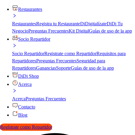
Restaurantes
Restaurantes
Registra tu Restaurante
DiDigitalízate
DiDi Tu
Negocio
Preguntas Frecuentes
Kit Digital
Guías de uso de la app
Socio Repartidor
Socio Repartidor
Registrate como Repartidor
Requisitos para
Repartidores
Preguntas Frecuentes
Seguridad para
Repartidores
Ganancias
Soporte
Guías de uso de la app
DiDi Shop
Acerca
Acerca
Preguntas Frecuentes
Contacto
Blog
Regístrate como Repartidor