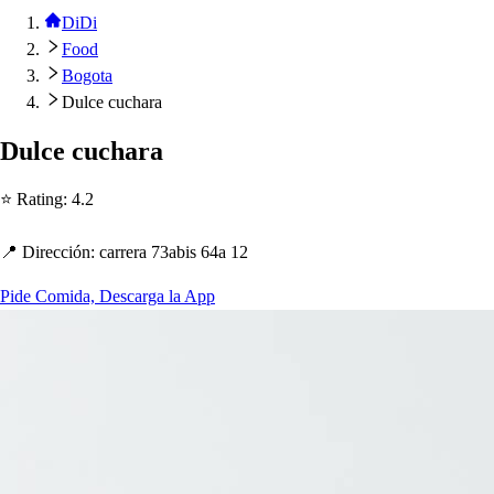
DiDi
Food
Bogota
Dulce cuchara
Dulce cuc
h
ara
⭐ Ra
t
ing
:
4.2
📍 Dirección
:
carrera 73abi
s
64a 12
Pide Comida, Descarga la App