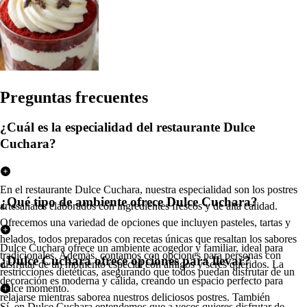
Pregun
t
a
s
frecuen
t
e
s
¿Cuál es la especialidad del restaurante Dulce
Cuchara?
En el restaurante Dulce Cuchara, nuestra especialidad son los postres
¿Qué tipo de ambiente ofrece Dulce Cuchara?
artesanales elaborados con ingredientes frescos y de alta calidad.
Ofrecemos una variedad de opciones que incluyen pasteles, tartas y
helados, todos preparados con recetas únicas que resaltan los sabores
Dulce Cuchara ofrece un ambiente acogedor y familiar, ideal para
tradicionales. Además, contamos con opciones para personas con
¿Dulce Cuchara ofrece opciones para llevar?
disfrutar de un momento especial con amigos y seres queridos. La
restricciones dietéticas, asegurando que todos puedan disfrutar de un
decoración es moderna y cálida, creando un espacio perfecto para
dulce momento.
relajarse mientras saborea nuestros deliciosos postres. También
Sí, en Dulce Cuchara entendemos que a veces quieres disfrutar de