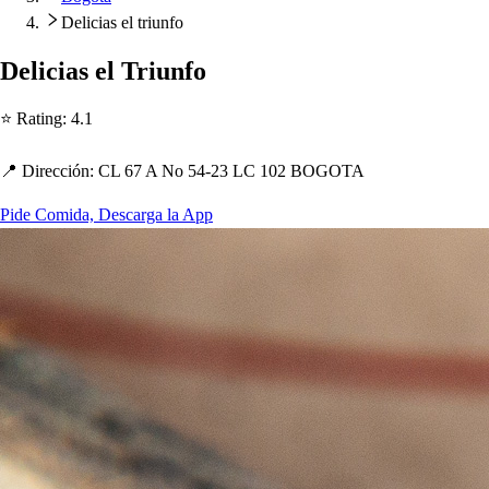
Delicias el triunfo
Delicia
s
el Triunfo
⭐ Ra
t
ing
:
4.1
📍 Dirección
:
CL 67 A No 54-23 LC 102 BOGOTA
Pide Comida, Descarga la App