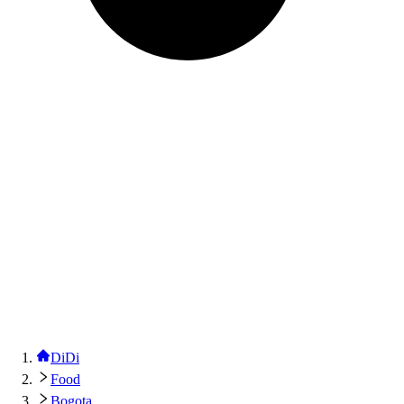
DiDi
Food
Bogota