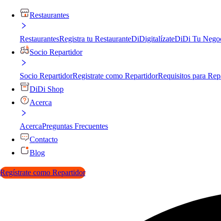
Restaurantes
Restaurantes
Registra tu Restaurante
DiDigitalízate
DiDi Tu Nego
Socio Repartidor
Socio Repartidor
Registrate como Repartidor
Requisitos para Rep
DiDi Shop
Acerca
Acerca
Preguntas Frecuentes
Contacto
Blog
Regístrate como Repartidor