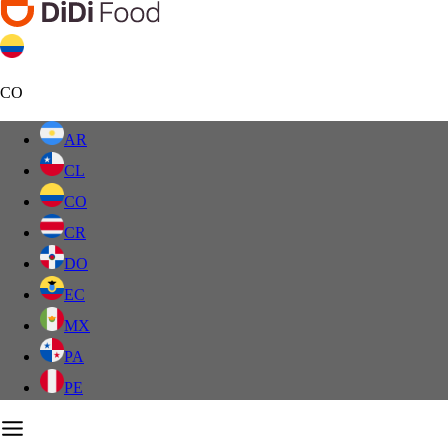
CO
AR
CL
CO
CR
DO
EC
MX
PA
PE