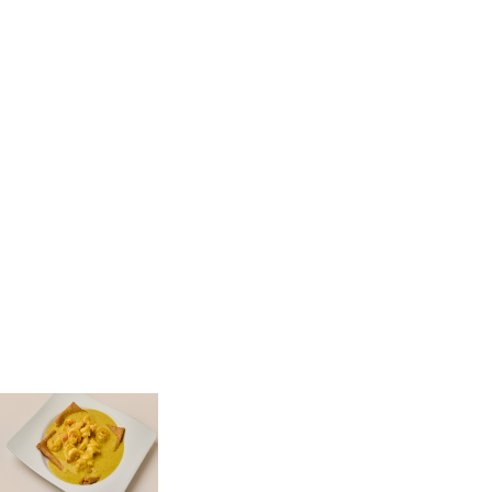
Camarones en Salsa Curry
$41,900
Crepe de camarones en nuestra salsa curry.