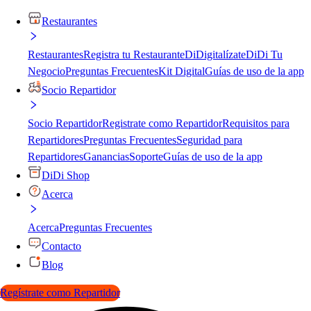
Restaurantes
Restaurantes
Registra tu Restaurante
DiDigitalízate
DiDi Tu
Negocio
Preguntas Frecuentes
Kit Digital
Guías de uso de la app
Socio Repartidor
Socio Repartidor
Registrate como Repartidor
Requisitos para
Repartidores
Preguntas Frecuentes
Seguridad para
Repartidores
Ganancias
Soporte
Guías de uso de la app
DiDi Shop
Acerca
Acerca
Preguntas Frecuentes
Contacto
Blog
Regístrate como Repartidor