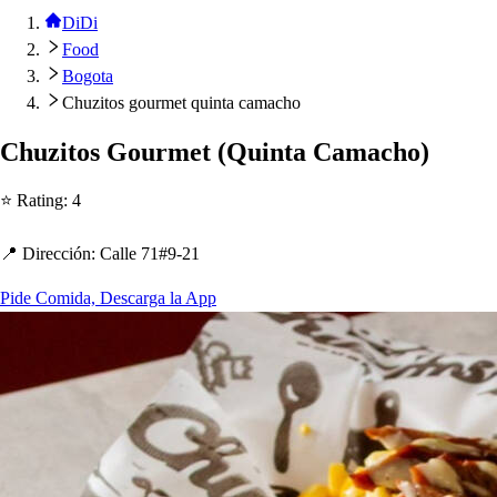
DiDi
Food
Bogota
Chuzitos gourmet quinta camacho
C
h
uzi
t
o
s
Gourme
t
(
Quin
t
a Camac
h
o
)
⭐ Ra
t
ing
:
4
📍 Dirección
:
Calle 71#9-21
Pide Comida, Descarga la App