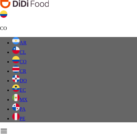
CO
AR
CL
CO
CR
DO
EC
MX
PA
PE