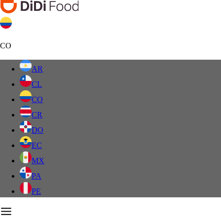
CO
AR
CL
CO
CR
DO
EC
MX
PA
PE