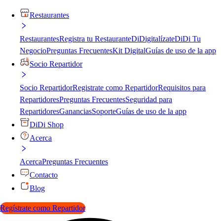
Restaurantes
Restaurantes
Registra tu Restaurante
DiDigitalízate
DiDi Tu
Negocio
Preguntas Frecuentes
Kit Digital
Guías de uso de la app
Socio Repartidor
Socio Repartidor
Registrate como Repartidor
Requisitos para
Repartidores
Preguntas Frecuentes
Seguridad para
Repartidores
Ganancias
Soporte
Guías de uso de la app
DiDi Shop
Acerca
Acerca
Preguntas Frecuentes
Contacto
Blog
Regístrate como Repartidor