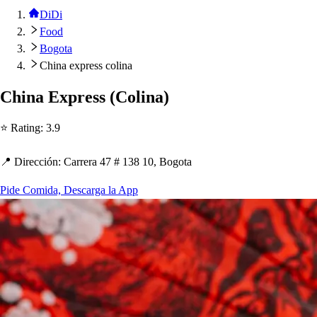
DiDi
Food
Bogota
China express colina
C
h
ina Ex
p
re
s
s
(
Colina
)
⭐ Ra
t
ing
:
3.9
📍 Dirección
:
Carrera 47 # 138 10, Bogo
t
a
Pide Comida, Descarga la App