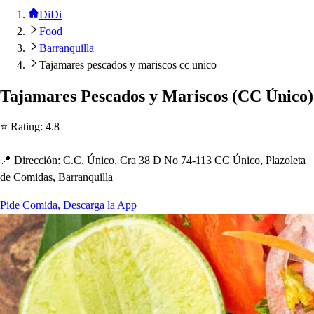
DiDi
Food
Barranquilla
Tajamares pescados y mariscos cc unico
Tajamare
s
Pe
s
cado
s
y Mari
s
co
s
(
CC Único
)
⭐ Ra
t
ing
:
4.8
📍 Dirección
:
C.C. Único, Cra 38 D No 74-113 CC Único, Plazole
t
a
de Comida
s
, Barranquilla
Pide Comida, Descarga la App